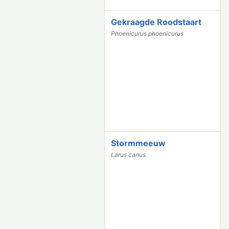
Gekraagde Roodstaart
5
4
Phoenicurus phoenicurus
4
3
Stormmeeuw
4
7
Larus canus
4
3