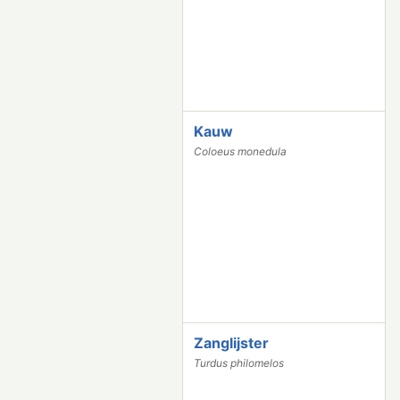
Kauw
3
4
Coloeus monedula
3
4
Zanglijster
3
3
Turdus philomelos
2