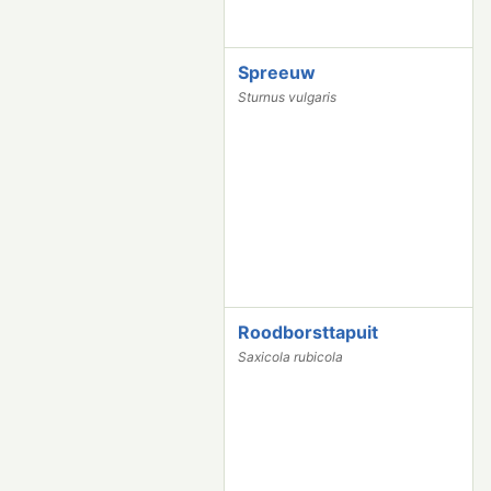
Spreeuw
2
3
Sturnus vulgaris
8
2
Roodborsttapuit
2
3
Saxicola rubicola
1
8