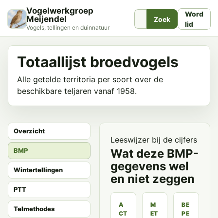
Vogelwerkgroep
Word
Meijendel
Zoek
lid
Vogels, tellingen en duinnatuur
Totaallijst broedvogels
Alle getelde territoria per soort over de
beschikbare teljaren vanaf 1958.
Overzicht
Leeswijzer bij de cijfers
BMP
Wat deze BMP-
gegevens wel
Wintertellingen
en niet zeggen
PTT
A
M
BE
Telmethodes
CT
ET
PE