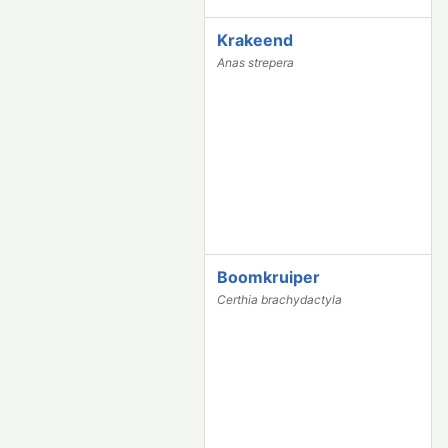
Krakeend
2
5
Anas strepera
2
0
Boomkruiper
2
3
Certhia brachydactyla
8
7