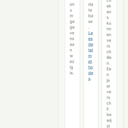
cti
ori
da
ek
u
ta
an
m
ba
s
ge
se
ku
ge
.
nn
ve
Le
en
ns
es
ve
aa
de
rs
n
tel
ch
w
m
ille
ez
et
n.
ig
ho
Ee
is.
de
n
s
.
ja
ar
ve
rs
ch
il
be
wij
st