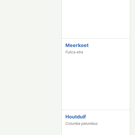
2
Meerkoet
1
1
Fulica atra
9
0
3
Houtduif
1
1
Columba palumbus
7