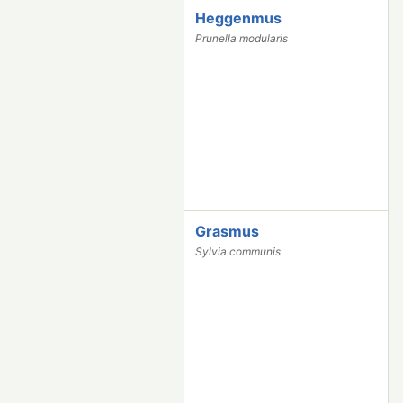
Heggenmus
2
3
Prunella modularis
2
5
7
Grasmus
2
3
Sylvia communis
1
0
5