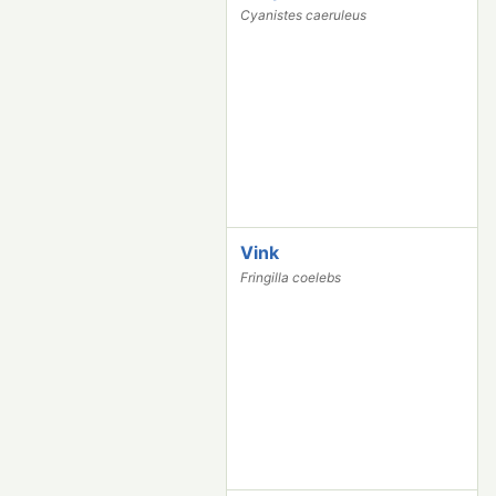
8
Cyanistes caeruleus
6
0
Vink
8
3
Fringilla coelebs
1
1