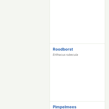
2
3
8
Roodborst
1
0
Erithacus rubecula
2
0
0
Pimpelmees
8