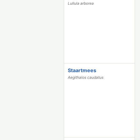
9
Lullula arborea
5
6
Staartmees
2
8
Aegithalos caudatus
8
4