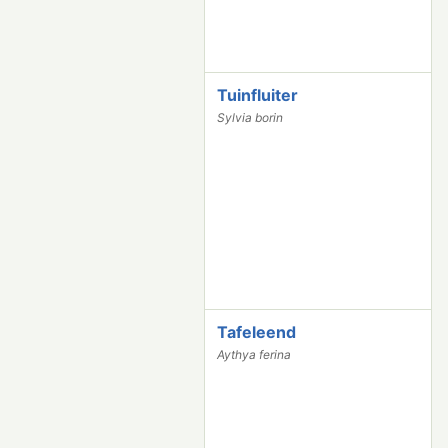
Tuinfluiter
4
2
Sylvia borin
7
7
Tafeleend
3
9
Aythya ferina
0
4