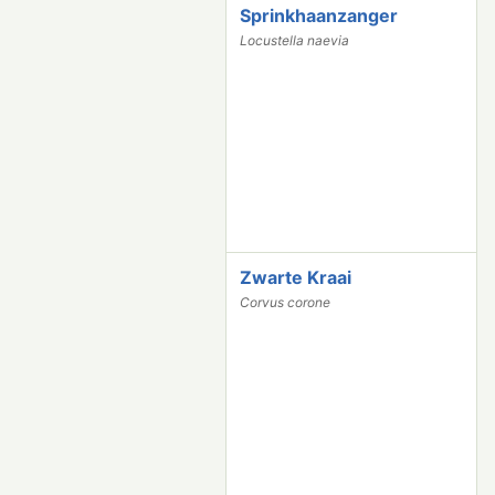
Sprinkhaanzanger
2
6
Locustella naevia
9
9
Zwarte Kraai
2
6
Corvus corone
7
7