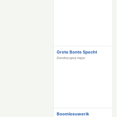
3
2
Grote Bonte Specht
3
0
Dendrocopos major
9
0
Boomleeuwerik
2