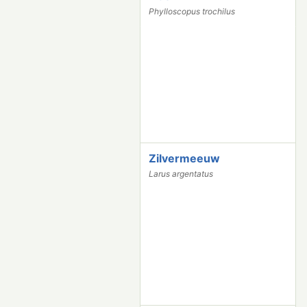
6
Phylloscopus trochilus
3
5
8
Zilvermeeuw
5
5
Larus argentatus
2
6
7