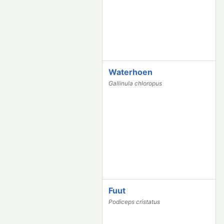
Waterhoen
1
9
Gallinula chloropus
5
5
Fuut
1
9
Podiceps cristatus
3