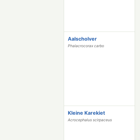
Aalscholver
1
3
Phalacrocorax carbo
3
9
5
Kleine Karekiet
1
2
Acrocephalus scirpaceus
8
3