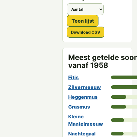
Toon lijst
Download CSV
Meest getelde soo
vanaf 1958
Fitis
Zilvermeeuw
Heggenmus
Grasmus
Kleine
Mantelmeeuw
Nachtegaal