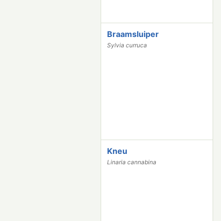
Braamsluiper
4
7
Sylvia curruca
3
6
Kneu
4
5
Linaria cannabina
6
2