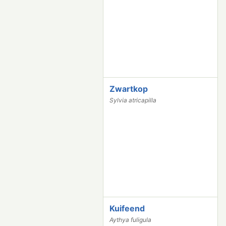
5
0
Zwartkop
1
0
Sylvia atricapilla
2
9
7
Kuifeend
1
0
Aythya fuligula