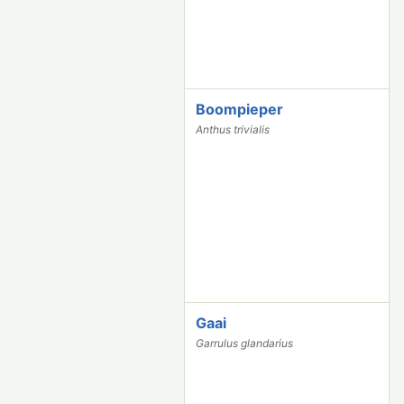
Boompieper
3
7
Anthus trivialis
5
7
Gaai
3
7
Garrulus glandarius
0
6