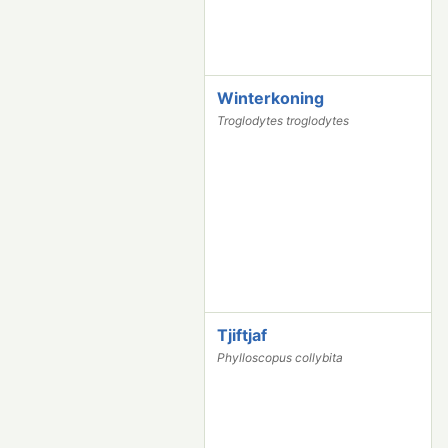
Winterkoning
1
5
Troglodytes troglodytes
4
9
8
Tjiftjaf
1
5
Phylloscopus collybita
2
7
4