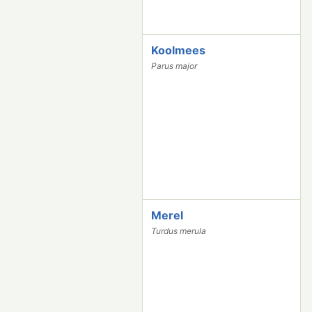
Koolmees
1
7
Parus major
9
2
0
Merel
1
6
Turdus merula
7
3
2