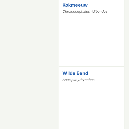
Kokmeeuw
6
6
Chroicocephalus ridibundus
6
9
Wilde Eend
6
5
Anas platyrhynchos
3
2