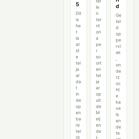
tel
5
d
le
Dit
n
Ge
is
ter
tel
he
rit
d
t
ori
op
la
a
pe
at
pe
rvl
st
r
ak
e
so
,
tel
ort
on
ja
en
de
ar
tel
rz
da
ja
oc
t
ar
ht
in
op
e
de
uit
ka
op
de
ve
en
M
ls
ba
eij
en
re
en
de
ter
de
te
rit
l-