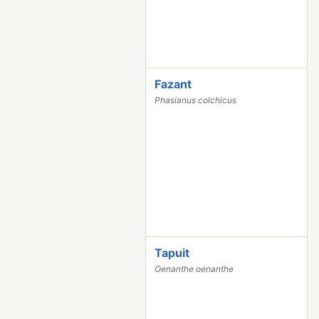
Fazant
2
1
Phasianus colchicus
0
5
Tapuit
1
9
Oenanthe oenanthe
6
4