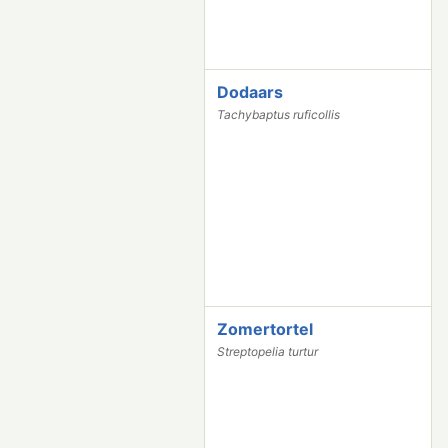
Dodaars
2
2
Tachybaptus ruficollis
5
8
Zomertortel
2
1
Streptopelia turtur
1
8