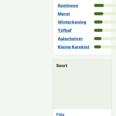
Koolmees
Merel
Winterkoning
Tjiftjaf
Aalscholver
Kleine Karekiet
Soort
T
o
t
a
a
l
Fitis
5