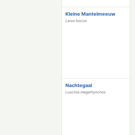
Kleine Mantelmeeuw
2
0
Larus fuscus
1
1
8
Nachtegaal
1
9
Luscinia megarhynchos
2
8
2