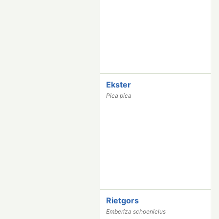
6
Ekster
3
2
Pica pica
3
3
Rietgors
3
2
Emberiza schoeniclus