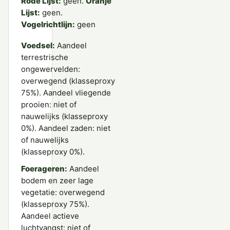
Rode Lijst:
geen.
Oranje
Lijst:
geen.
Vogelrichtlijn:
geen
Voedsel:
Aandeel
terrestrische
ongewervelden:
overwegend (klasseproxy
75%). Aandeel vliegende
prooien: niet of
nauwelijks (klasseproxy
0%). Aandeel zaden: niet
of nauwelijks
(klasseproxy 0%).
Foerageren:
Aandeel
bodem en zeer lage
vegetatie: overwegend
(klasseproxy 75%).
Aandeel actieve
luchtvangst: niet of