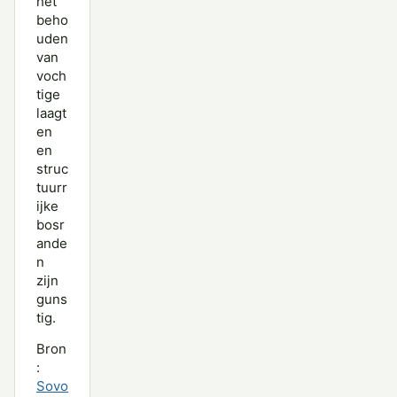
het
beho
uden
van
voch
tige
laagt
en
en
struc
tuurr
ijke
bosr
ande
n
zijn
guns
tig.
Bron
:
Sovo