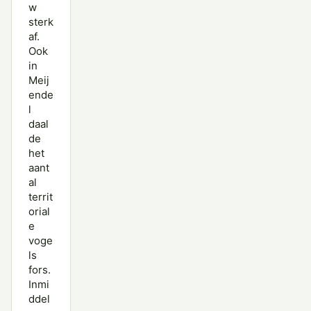
w
sterk
af.
Ook
in
Meij
ende
l
daal
de
het
aant
al
territ
orial
e
voge
ls
fors.
Inmi
ddel