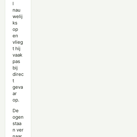
l
nau
welij
ks
op
en
vlieg
t hij
vaak
pas
bij
direc
t
geva
ar
op.
De
ogen
staa
n ver
naar