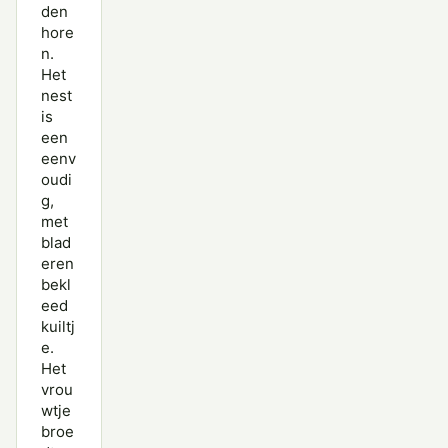
den
hore
n.
Het
nest
is
een
eenv
oudi
g,
met
blad
eren
bekl
eed
kuiltj
e.
Het
vrou
wtje
broe