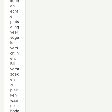
kunn
en
echt
er
plots
eling
veel
voge
ls
vers
chijn
en.
Bij
vorst
zoek
en
ze
plek
ken
waar
de
bode