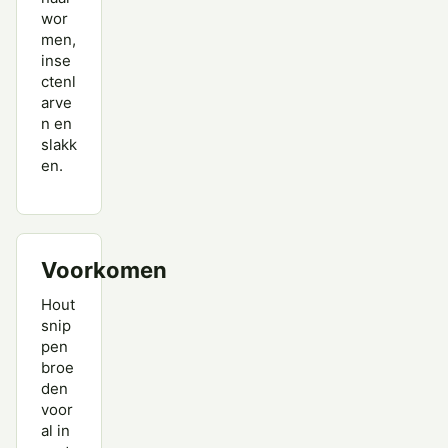
wor
men,
inse
ctenl
arve
n en
slakk
en.
Voorkomen
Hout
snip
pen
broe
den
voor
al in