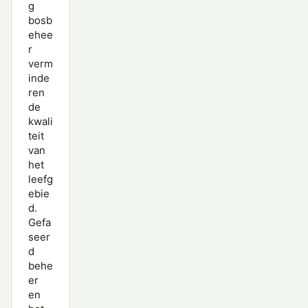
g
bosb
ehee
r
verm
inde
ren
de
kwali
teit
van
het
leefg
ebie
d.
Gefa
seer
d
behe
er
en