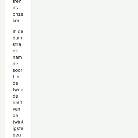
tren
ds
onze
ker.
In de
duin
stre
ek
nam
de
soor
t in
de
twee
de
helft
van
de
twint
igste
eeu