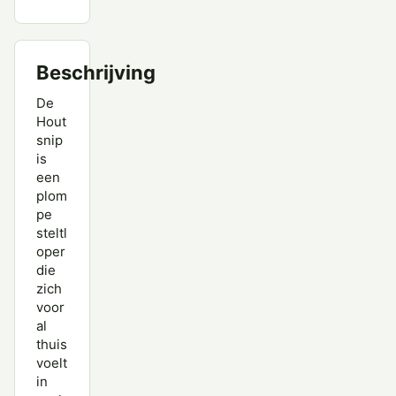
Krombekstrandloper
Oeverloper
Beschrijving
Paarse Strandloper
De
Poelruiter
Hout
snip
Poelsnip
is
een
Regenwulp
plom
pe
Rosse Franjepoot
steltl
Rosse Grutto
oper
die
Steenloper
zich
voor
Temmincks Strandloper
al
thuis
Terekruiter
voelt
in
Tureluur