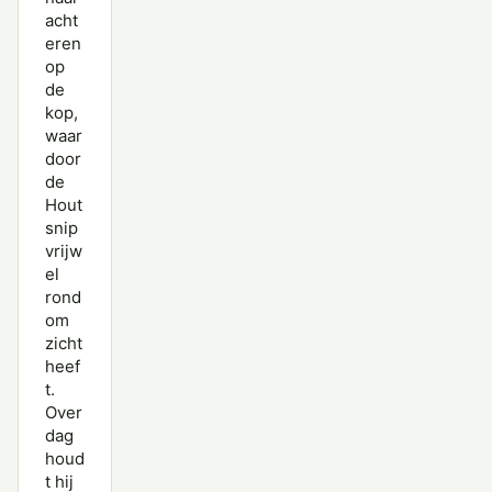
acht
eren
op
de
kop,
waar
door
de
Hout
snip
vrijw
el
rond
om
zicht
heef
t.
Over
dag
houd
t hij