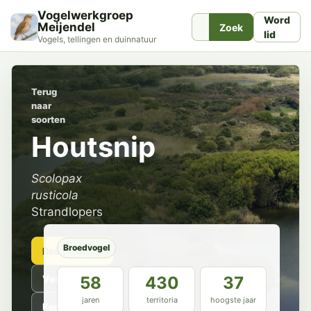
Vogelwerkgroep
Word
Meijendel
Zoek
lid
Vogels, tellingen en duinnatuur
Terug
naar
soorten
Houtsnip
Scolopax
rusticola
Strandlopers
Broedvogel
Beschrijving
Voorkomen
58
430
37
jaren
territoria
hoogste jaar
Kenmerken