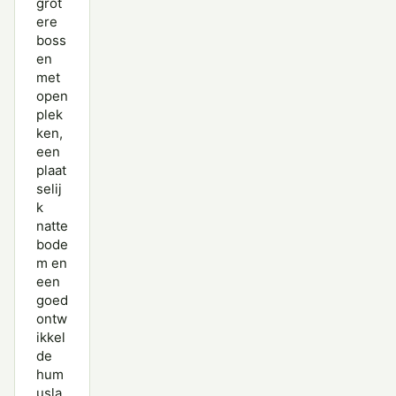
grot
ere
boss
en
met
open
plek
ken,
een
plaat
selij
k
natte
bode
m en
een
goed
ontw
ikkel
de
hum
usla