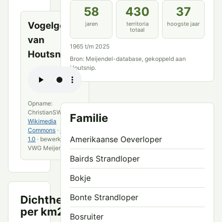
bronnen
58
430
37
Vogelgeluid
jaren
territoria
hoogste jaar
totaal
van
1965 t/m 2025
Houtsnip
Bron: Meijendel-database, gekoppeld aan
Houtsnip.
Opname:
ChristianSW ·
Familie
Wikimedia
Commons
·
CC0
Amerikaanse Oeverloper
1.0
· bewerkt door
VWG Meijendel
Bairds Strandloper
Bokje
Bonte Strandloper
Dichtheid
Territoria
3.0
per km2
per km²
Bosruiter