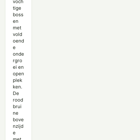
voch
tige
Watersnip
boss
en
Witgat
met
Wulp
vold
oend
Zwarte Ruiter
e
onde
rgro
ei en
open
plek
ken.
De
rood
brui
ne
bove
nzijd
e
met