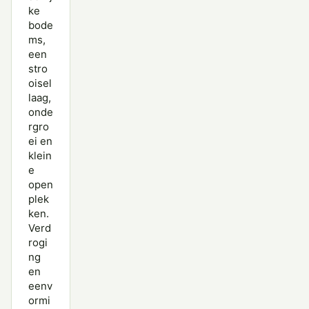
ke
bode
ms,
een
stro
oisel
laag,
onde
rgro
ei en
klein
e
open
plek
ken.
Verd
rogi
ng
en
eenv
ormi