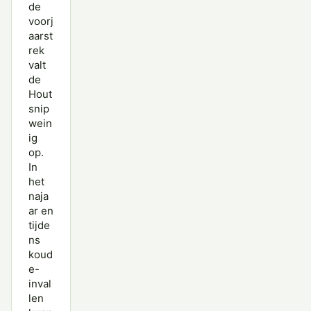
de
voorj
aarst
rek
valt
de
Hout
snip
wein
ig
op.
In
het
naja
ar en
tijde
ns
koud
e-
inval
len