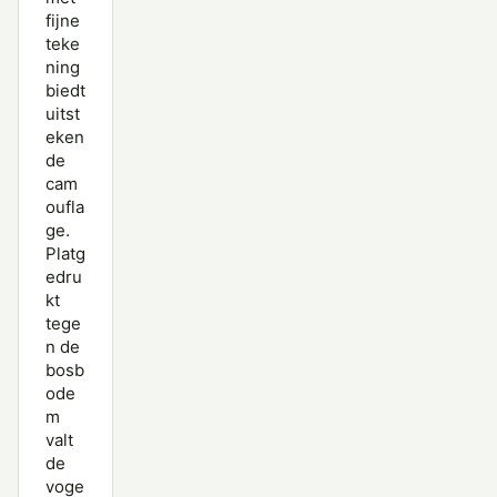
fijne
teke
ning
biedt
uitst
eken
de
cam
oufla
ge.
Platg
edru
kt
tege
n de
bosb
ode
m
valt
de
voge