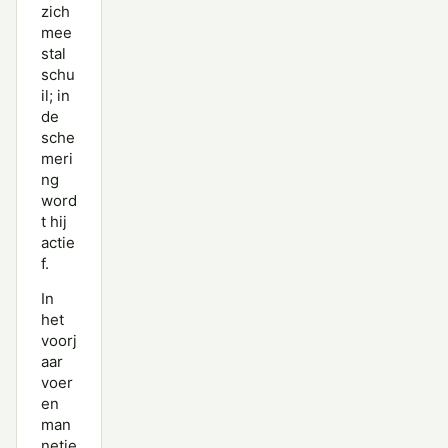
zich
mee
stal
schu
il; in
de
sche
meri
ng
word
t hij
actie
f.
In
het
voorj
aar
voer
en
man
netje