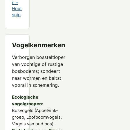
n –
Hout
snip
.
Vogelkenmerken
Verborgen bossteltloper
van vochtige of rustige
bosbodems; sondeert
naar wormen en baltst
vooral in schemering.
Ecologische
vogelgroepen:
Bosvogels (Appelvink-
groep, Loofboomvogels,
Vogels van oud bos).