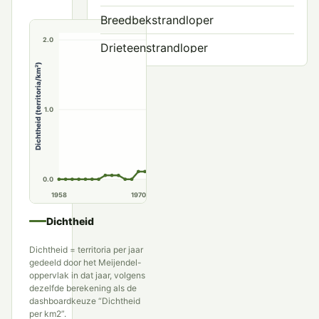
Breedbekstrandloper
2.0
Drieteenstrandloper
Dichtheid (territoria/km²)
Grauwe Franjepoot
Groenpootruiter
1.0
Grote Franjepoot
Grote Grijze Snip
0.0
Grutto
1958
1970
1980
1990
Houtsnip
Dichtheid
Kanoet
Dichtheid = territoria per jaar
gedeeld door het Meijendel-
Kemphaan
oppervlak in dat jaar, volgens
dezelfde berekening als de
Kleine Strandloper
dashboardkeuze “Dichtheid
per km2”.