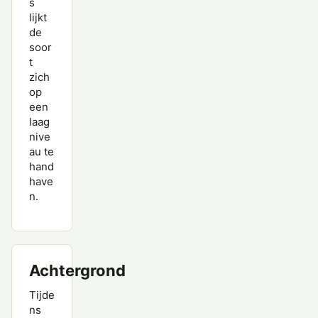
s
lijkt
de
soor
t
zich
op
een
laag
nive
au te
hand
have
n.
Achtergrond
Tijde
ns