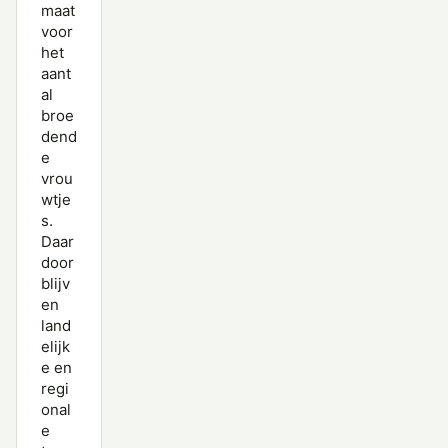
maat
voor
het
aant
al
broe
dend
e
vrou
wtje
s.
Daar
door
blijv
en
land
elijk
e en
regi
onal
e