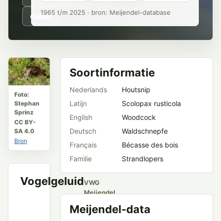
1965 t/m 2025 · bron: Meijendel-database
Geluid
Soortinformatie
Nederlands
Houtsnip
Foto:
Latijn
Scolopax rusticola
Stephan
Sprinz
English
Woodcock
CC BY-
Deutsch
Waldschnepfe
SA 4.0
Bron
Français
Bécasse des bois
Familie
Strandlopers
Vogelgeluid
VWG
Meijendel
en
Meijendel-data
openbare