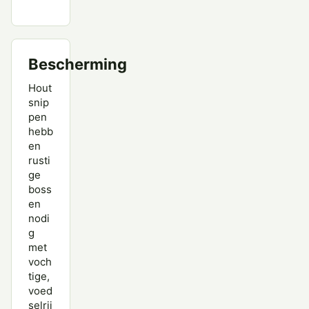
Bescherming
Hout
snip
pen
hebb
en
rusti
ge
boss
en
nodi
g
met
voch
tige,
voed
selrij