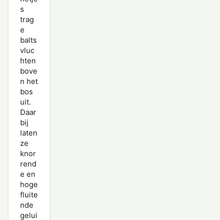
s
trag
e
balts
vluc
hten
bove
n het
bos
uit.
Daar
bij
laten
ze
knor
rend
e en
hoge
fluite
nde
gelui