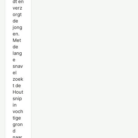
dt en
verz
orgt
de
jong
en.
Met
de
lang
e
snav
el
zoek
t de
Hout
snip
in
voch
tige
gron
d
naar