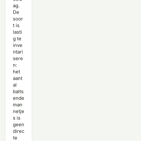
ag.
De
soor
t is
lasti
g te
inve
ntari
sere
n:
het
aant
al
balts
ende
man
netje
s is
geen
direc
te