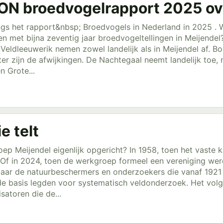
N broedvogelrapport 2025 ove
gs het rapport&nbsp; Broedvogels in Nederland in 2025 . W
ken met bijna zeventig jaar broedvogeltellingen in Meijend
n Veldleeuwerik nemen zowel landelijk als in Meijendel af. 
santer zijn de afwijkingen. De Nachtegaal neemt landelijk toe
en Grote...
e telt
ep Meijendel eigenlijk opgericht? In 1958, toen het vaste
Of in 2024, toen de werkgroep formeel een vereniging werd
Naar de natuurbeschermers en onderzoekers die vanaf 1921 M
e basis legden voor systematisch veldonderzoek. Het volgt
atoren die de...