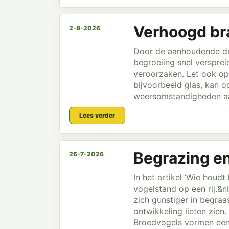
Verhoogd bra
2-8-2026
Door de aanhoudende dro
begroeiing snel versprei
veroorzaken. Let ook op 
bijvoorbeeld glas, kan o
weersomstandigheden aa
Lees verder
Begrazing en
26-7-2026
In het artikel ‘Wie houd
vogelstand op een rij.&
zich gunstiger in begraa
ontwikkeling lieten zien
Broedvogels vormen een 