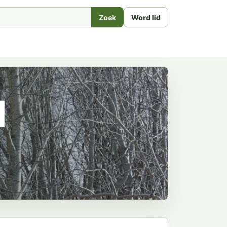
Zoek
Word lid
l