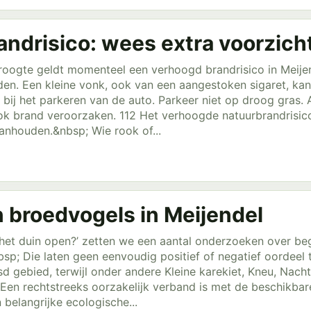
ndrisico: wees extra voorzich
ogte geldt momenteel een verhoogd brandrisico in Meijen
den. Een kleine vonk, ook van een aangestoken sigaret, ka
bij het parkeren van de auto. Parkeer niet op droog gras. 
ok brand veroorzaken. 112 Het verhoogde natuurbrandrisico
nhouden.&nbsp; Wie rook of...
 broedvogels in Meijendel
t het duin open?’ zetten we een aantal onderzoeken over b
nbsp; Die laten geen eenvoudig positief of negatief oordee
sd gebied, terwijl onder andere Kleine karekiet, Kneu, Nach
. Een rechtstreeks oorzakelijk verband is met de beschikbar
belangrijke ecologische...