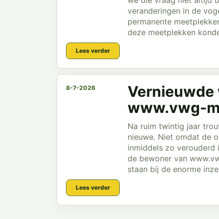
we die vraag niet altij
veranderingen in de vog
permanente meetplekken
deze meetplekken konde
Lees verder
Vernieuwde 
8-7-2026
www.vwg-m.
Na ruim twintig jaar tr
nieuwe. Niet omdat de o
inmiddels zo verouderd 
de bewoner van www.vwg
staan bij de enorme inze
Lees verder