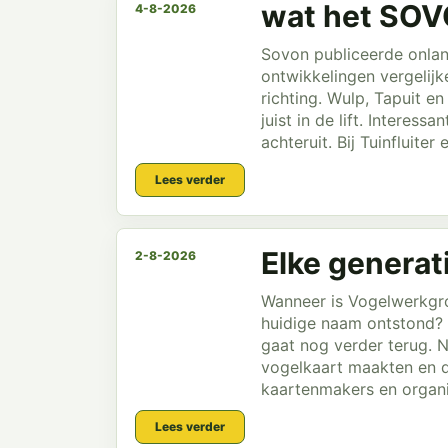
wat het SOVO
4-8-2026
Sovon publiceerde onlan
ontwikkelingen vergelij
richting. Wulp, Tapuit e
juist in de lift. Interes
achteruit. Bij Tuinfluiter 
Lees verder
Elke generati
2-8-2026
Wanneer is Vogelwerkgro
huidige naam ontstond? 
gaat nog verder terug. 
vogelkaart maakten en d
kaartenmakers en organis
Lees verder