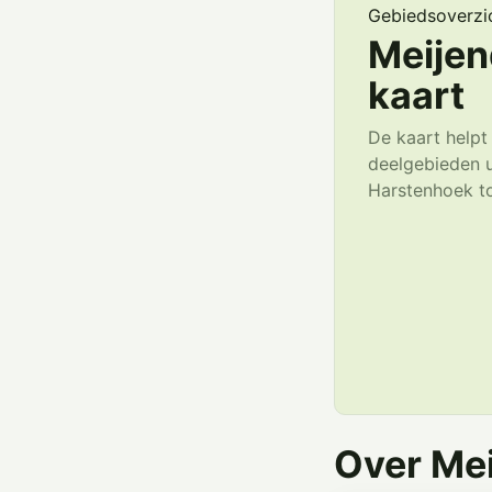
Gebiedsoverzi
Meijen
kaart
De kaart helpt
deelgebieden ui
Harstenhoek t
Over Mei