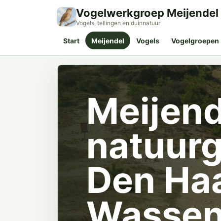
Vogelwerkgroep Meijendel
Vogels, tellingen en duinnatuur
Start
Meijendel
Vogels
Vogelgroepen
Meijend
natuurg
Den Ha
Wassen