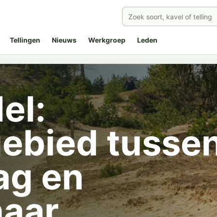
Tellingen
Nieuws
Werkgroep
Leden
el:
ebied tusse
ag en
aar