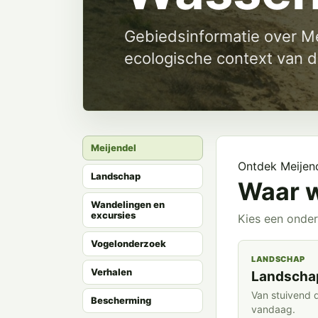
Gebiedsinformatie over Me
ecologische context van de
Meijendel
Ontdek Meijen
Landschap
Waar w
Wandelingen en
excursies
Kies een onder
Vogelonderzoek
LANDSCHAP
Verhalen
Landschap
Van stuivend 
Bescherming
vandaag.