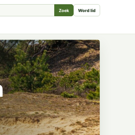
Zoek
Word lid
n