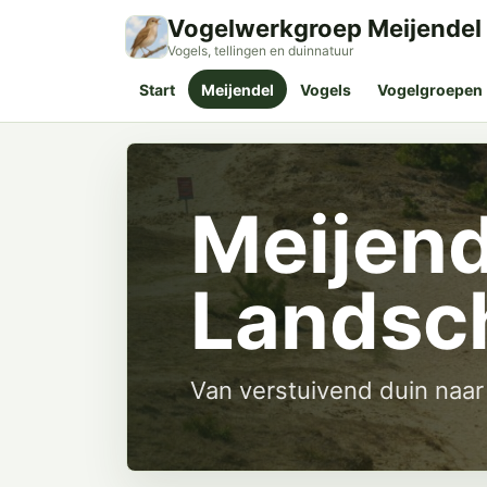
Vogelwerkgroep Meijendel
Vogels, tellingen en duinnatuur
Start
Meijendel
Vogels
Vogelgroepen
Meijend
Landsc
Van verstuivend duin naar 