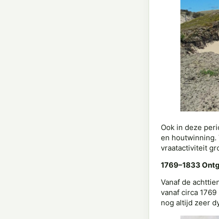
Ook in deze peri
en houtwinning. 
vraatactiviteit 
1769–1833 Ontgi
Vanaf de achtti
vanaf circa 176
nog altijd zeer 