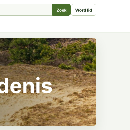
Zoek
Word lid
denis