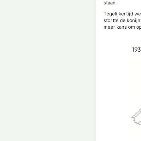
staan.
Tegelijkertijd w
stortte de konij
meer kans om op 