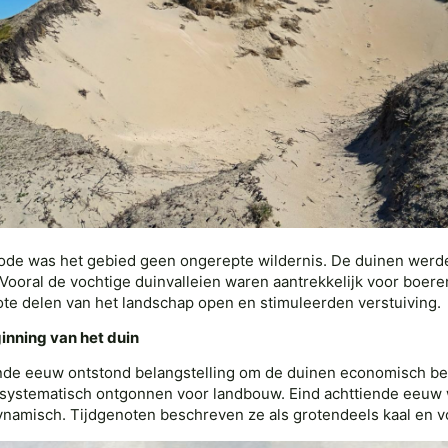
ode was het gebied geen ongerepte wildernis. De duinen werde
Vooral de vochtige duinvalleien waren aantrekkelijk voor boere
grote delen van het landschap open en stimuleerden verstuiving.
nning van het duin
ende eeuw ontstond belangstelling om de duinen economisch be
9 systematisch ontgonnen voor landbouw. Eind achttiende eeuw
dynamisch. Tijdgenoten beschreven ze als grotendeels kaal en 