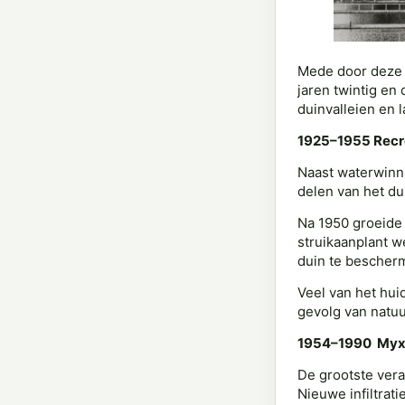
Mede door deze v
jaren twintig en
duinvalleien en 
1925–1955 Recr
Naast waterwinni
delen van het du
Na 1950 groeide 
struikaanplant w
duin te bescher
Veel van het hui
gevolg van natuu
1954–1990 Myxom
De grootste vera
Nieuwe infiltra