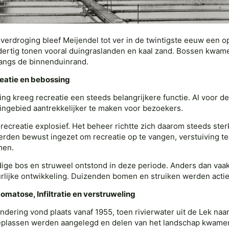
erdroging bleef Meijendel tot ver in de twintigste eeuw een op
 dertig tonen vooral duingraslanden en kaal zand. Bossen kwam
langs de binnenduinrand.
eatie en bebossing
ng kreeg recreatie een steeds belangrijkere functie. Al voor
ingebied aantrekkelijker te maken voor bezoekers.
recreatie explosief. Het beheer richtte zich daarom steeds ste
erden bewust ingezet om recreatie op te vangen, verstuiving t
men.
dige bos en struweel ontstond in deze periode. Anders dan vaak 
rlijke ontwikkeling. Duizenden bomen en struiken werden actie
atose, Infiltratie en verstruweling
ndering vond plaats vanaf 1955, toen rivierwater uit de Lek naar
tieplassen werden aangelegd en delen van het landschap kwame