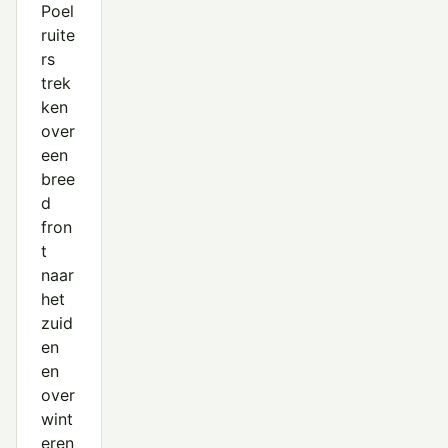
Poel
ruite
rs
trek
ken
over
een
bree
d
fron
t
naar
het
zuid
en
en
over
wint
eren