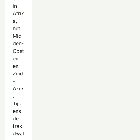
in
Afrik
a,
het
Mid
den-
Oost
en
en
Zuid
-
Azië
.
Tijd
ens
de
trek
dwal