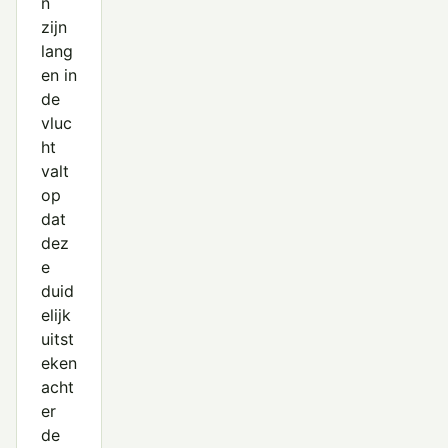
n
zijn
lang
en in
de
vluc
ht
valt
op
dat
dez
e
duid
elijk
uitst
eken
acht
er
de