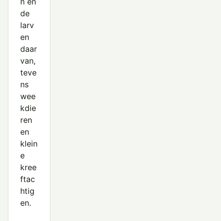
n en
de
larv
en
daar
van,
teve
ns
wee
kdie
ren
en
klein
e
kree
ftac
htig
en.