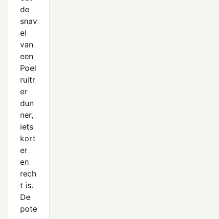
de
Zwarte Ruiter
snav
el
van
een
Poel
ruitr
er
dun
ner,
iets
kort
er
en
rech
t is.
De
pote