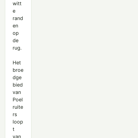
witt
e
rand
en
op
de
rug.
Het
broe
dge
bied
van
Poel
ruite
rs
loop
t
van