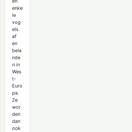
en
enke
le
vog
els
af
en
bela
nde
n in
Wes
t-
Euro
pa.
Ze
wor
den
dan
ook