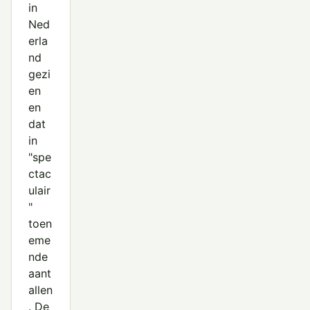
in
Ned
erla
nd
gezi
en
en
dat
in
"spe
ctac
ulair
"
toen
eme
nde
aant
allen
. De