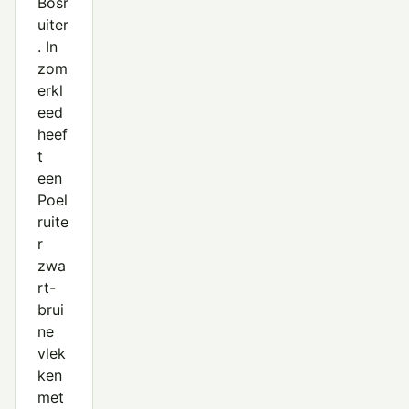
Bosr
uiter
. In
zom
erkl
eed
heef
t
een
Poel
ruite
r
zwa
rt-
brui
ne
vlek
ken
met