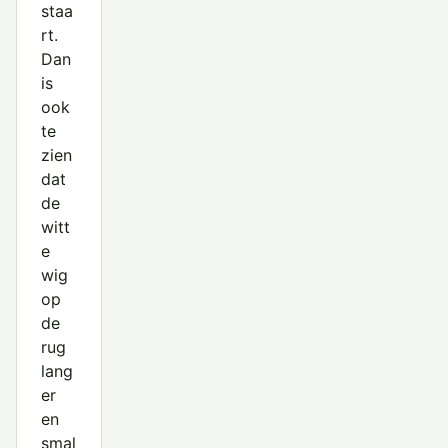
staa
rt.
Dan
is
ook
te
zien
dat
de
witt
e
wig
op
de
rug
lang
er
en
smal