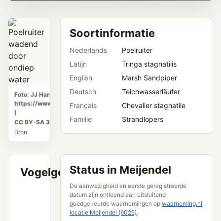
Soortinformatie
Nederlands
Poelruiter
Latijn
Tringa stagnatilis
English
Marsh Sandpiper
Deutsch
Teichwasserläufer
Foto: JJ Harrison (
https://www.jjharrison.com.au/
Français
Chevalier stagnatile
)
Familie
Strandlopers
CC BY-SA 3.0
Bron
Status in Meijendel
Vogelgeluid
VWG
Meijendel
De aanwezigheid en eerste geregistreerde
en
datum zijn ontleend aan uitsluitend
openbare
goedgekeurde waarnemingen op
waarneming.nl,
locatie Meijendel (6025)
.
bronnen