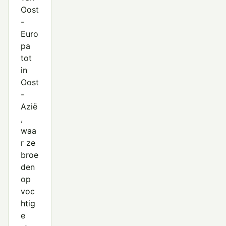
Oost
-
Euro
pa
tot
in
Oost
-
Azië
,
waa
r ze
broe
den
op
voc
htig
e