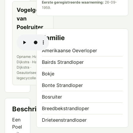
Eerste geregistreerde waarneming:
26-09-
1959.
Vogelgeluid
van
Poelruiter
Familie
Amerikaanse Oeverloper
Opname: Hans
Bairds Strandloper
Dijkstra · Hans
Dijkstra ·
Geautoriseerde
Bokje
legacycollectie
Bonte Strandloper
Bosruiter
Beschrijving
Breedbekstrandloper
Een
Drieteenstrandloper
Poel
Grauwe Franjepoot