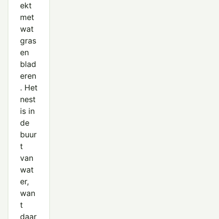
ekt
met
wat
gras
en
blad
eren
. Het
nest
is in
de
buur
t
van
wat
er,
wan
t
daar