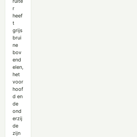
ruite
r
Groenpootruiter
heef
Grote Franjepoot
t
grijs
Grote Grijze Snip
brui
ne
Grutto
bov
Houtsnip
end
elen,
Kanoet
het
voor
Kemphaan
hoof
Kleine Strandloper
d en
de
Krombekstrandloper
ond
Oeverloper
erzij
de
Paarse Strandloper
zijn