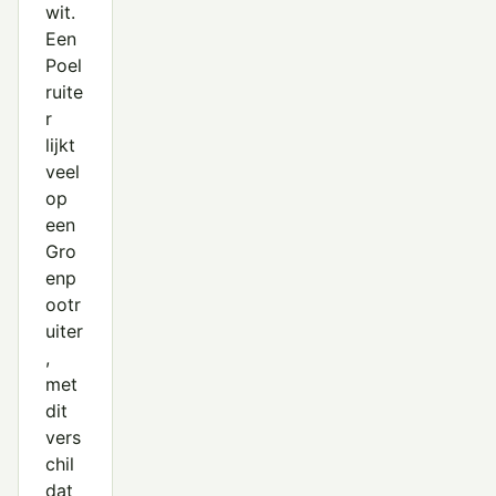
wit.
Poelruiter
Een
Poelsnip
Poel
ruite
Regenwulp
r
lijkt
Rosse Franjepoot
veel
Rosse Grutto
op
een
Steenloper
Gro
Temmincks Strandloper
enp
ootr
Terekruiter
uiter
,
Tureluur
met
Watersnip
dit
vers
Witgat
chil
dat
Wulp