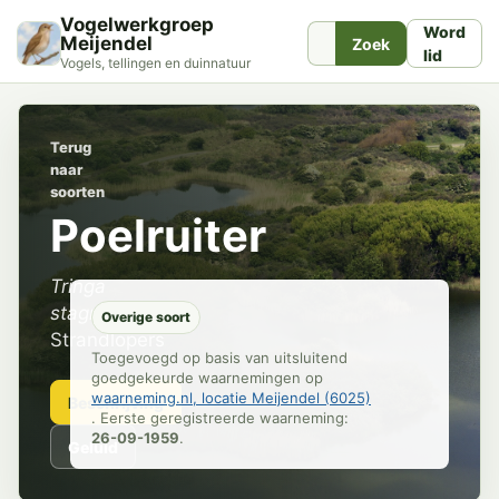
Vogelwerkgroep
Word
Meijendel
Zoek
lid
Vogels, tellingen en duinnatuur
Terug
naar
soorten
Poelruiter
Tringa
stagnatilis
Overige soort
Strandlopers
Toegevoegd op basis van uitsluitend
goedgekeurde waarnemingen op
waarneming.nl, locatie Meijendel (6025)
Beschrijving
. Eerste geregistreerde waarneming:
26-09-1959
.
Geluid