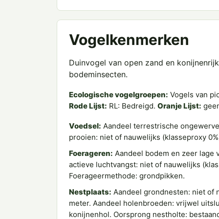
Vogelkenmerken
Duinvogel van open zand en konijnenrijke
bodeminsecten.
Ecologische vogelgroepen:
Vogels van pio
Rode Lijst:
RL: Bedreigd.
Oranje Lijst:
gee
Voedsel:
Aandeel terrestrische ongewerve
prooien: niet of nauwelijks (klasseproxy 0%
Foerageren:
Aandeel bodem en zeer lage v
actieve luchtvangst: niet of nauwelijks (k
Foerageermethode: grondpikken.
Nestplaats:
Aandeel grondnesten: niet of n
meter. Aandeel holenbroeden: vrijwel uitsl
konijnenhol. Oorsprong nestholte: bestaand