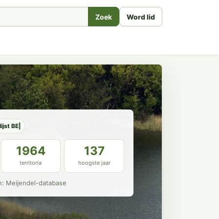
Zoek
Word lid
ijst BE|
1964
137
territoria
hoogste jaar
n: Meijendel-database