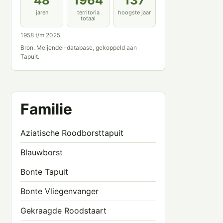
48
1964
137
jaren
territoria
hoogste jaar
totaal
1958 t/m 2025
Bron: Meijendel-database, gekoppeld aan
Tapuit.
Familie
Aziatische Roodborsttapuit
Blauwborst
Bonte Tapuit
Bonte Vliegenvanger
Gekraagde Roodstaart