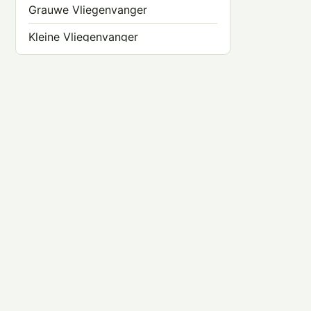
Grauwe Vliegenvanger
Kleine Vliegenvanger
Nachtegaal
Noordse Nachtegaal
Paapje
Roodborst
Roodborsttapuit
Tapuit
Westelijke Blonde Tapuit
Zwarte Roodstaart