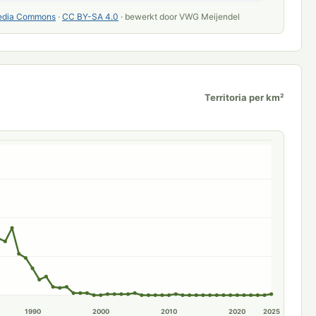
edia Commons
·
CC BY-SA 4.0
· bewerkt door VWG Meijendel
Territoria per km²
1990
2000
2010
2020
2025