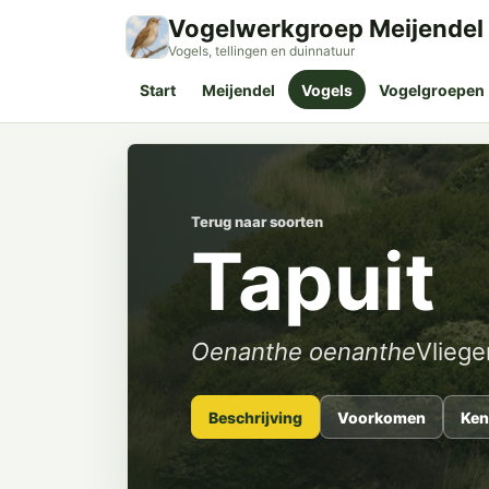
Vogelwerkgroep Meijendel
Vogels, tellingen en duinnatuur
Start
Meijendel
Vogels
Vogelgroepen
Terug naar soorten
Tapuit
Oenanthe oenanthe
Vlieg
Beschrijving
Voorkomen
Ken