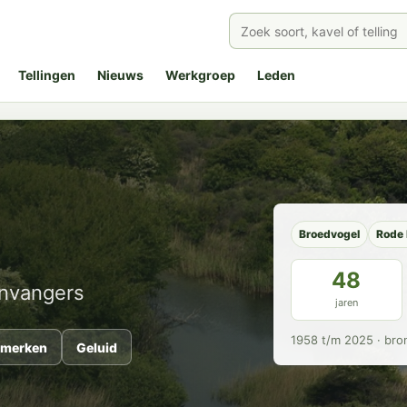
Tellingen
Nieuws
Werkgroep
Leden
Broedvogel
Rode l
48
envangers
jaren
1958 t/m 2025 · bro
merken
Geluid