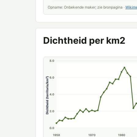
Opname: Onbekende maker; zie bronpagina ·
Wikim
Dichtheid per km2
8.0
6.0
Dichtheid (territoria/km²)
4.0
2.0
0.0
1958
1970
1980