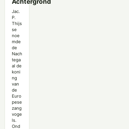
Achtergrond
Jac.
P.
Thijs
se
noe
mde
de
Nach
tega
al de
koni
ng
van
de
Euro
pese
zang
voge
ls.
Ond