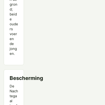
gron
d;
beid
e
oude
rs
voer
en
de
jong
en.
Bescherming
De
Nach
tega
al