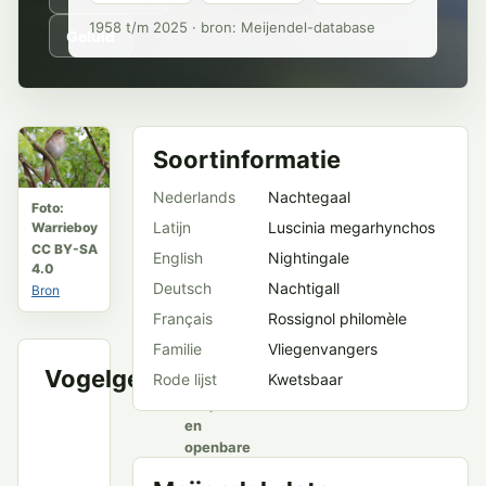
1958 t/m 2025 · bron: Meijendel-database
Geluid
Soortinformatie
Nederlands
Nachtegaal
Foto:
Latijn
Luscinia megarhynchos
Warrieboy
CC BY-SA
English
Nightingale
4.0
Deutsch
Nachtigall
Bron
Français
Rossignol philomèle
Familie
Vliegenvangers
Vogelgeluid
Rode lijst
Kwetsbaar
VWG
Meijendel
en
openbare
bronnen