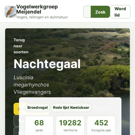
Vogelwerkgroep
Word
Meijendel
Zoek
lid
Vogels, tellingen en duinnatuur
Terug
naar
soorten
Nachtegaal
Luscinia
megarhynchos
Vliegenvangers
Broedvogel
Rode lijst Kwetsbaar
Beschrijving
Voorkomen
68
19282
452
jaren
territoria
hoogste jaar
Kenmerken