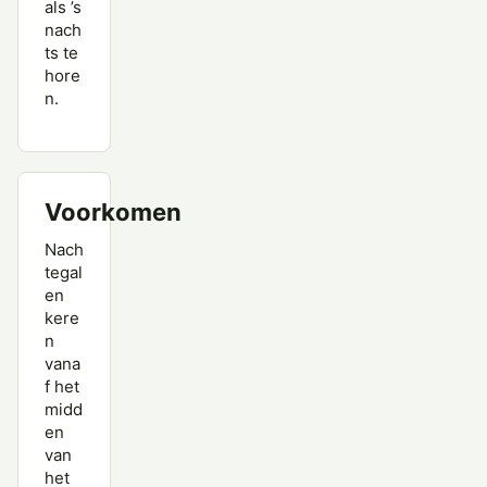
als ’s
nach
ts te
hore
n.
Voorkomen
Nach
tegal
en
kere
n
vana
f het
midd
en
van
het