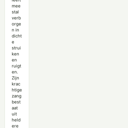
mee
stal
verb
orge
n in
dicht
e
strui
ken
en
ruigt
en.
Zijn
krac
htige
zang
best
aat
uit
held
ere