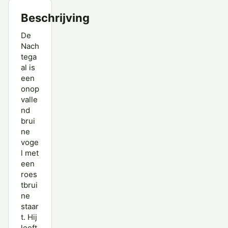
Beschrijving
Withalsvliegenvanger
De
Zwarte Roodstaart
Nach
tega
al is
een
onop
valle
nd
brui
ne
voge
l met
een
roes
tbrui
ne
staar
t. Hij
leeft