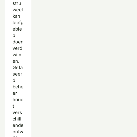
stru
weel
kan
leefg
ebie
d
doen
verd
wijn
en.
Gefa
seer
d
behe
er
houd
t
vers
chill
ende
ontw