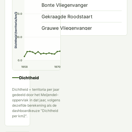
Bonte Vliegenvanger
Dichtheid (territoria/km²)
20.0
Gekraagde Roodstaart
Grauwe Vliegenvanger
10.0
Kleine Vliegenvanger
Nachtegaal
0.0
Noordse Nachtegaal
1958
1970
1980
1990
Paapje
Dichtheid
Roetvliegenvanger
Dichtheid = territoria per jaar
gedeeld door het Meijendel-
Roodborst
oppervlak in dat jaar, volgens
dezelfde berekening als de
Roodborsttapuit
dashboardkeuze “Dichtheid
per km2”.
Tapuit
Westelijke Blonde Tapuit