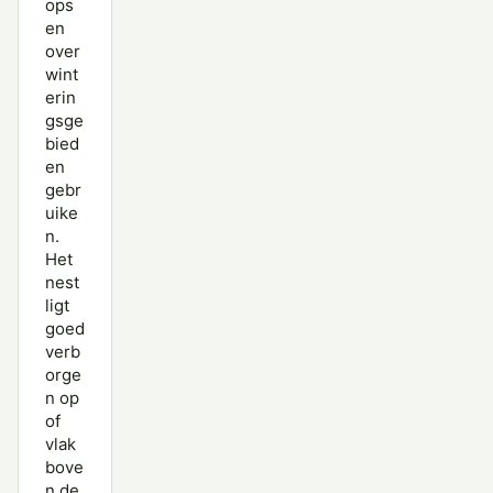
ops
en
over
wint
erin
gsge
bied
en
gebr
uike
n.
Het
nest
ligt
goed
verb
orge
n op
of
vlak
bove
n de