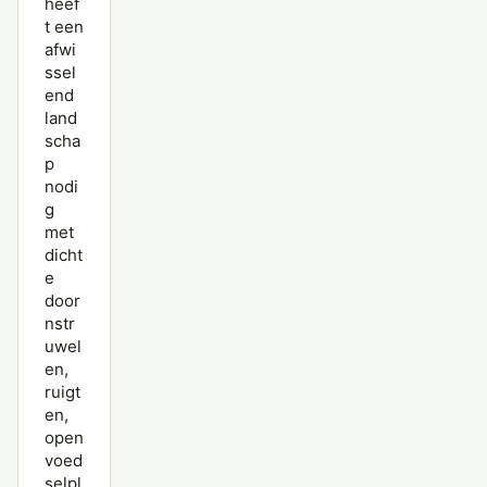
heef
t een
afwi
ssel
end
land
scha
p
nodi
g
met
dicht
e
door
nstr
uwel
en,
ruigt
en,
open
voed
selpl