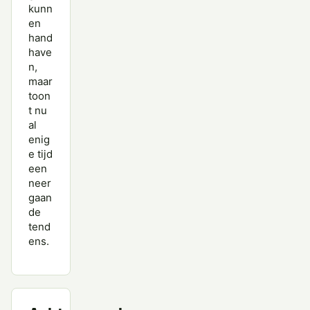
kunn
en
hand
have
n,
maar
toon
t nu
al
enig
e tijd
een
neer
gaan
de
tend
ens.