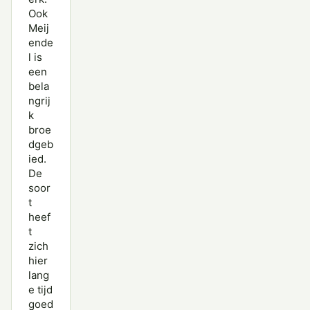
Ook
Meij
ende
l is
een
bela
ngrij
k
broe
dgeb
ied.
De
soor
t
heef
t
zich
hier
lang
e tijd
goed