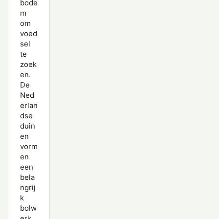
bode
m
om
voed
sel
te
zoek
en.
De
Ned
erlan
dse
duin
en
vorm
en
een
bela
ngrij
k
bolw
erk.