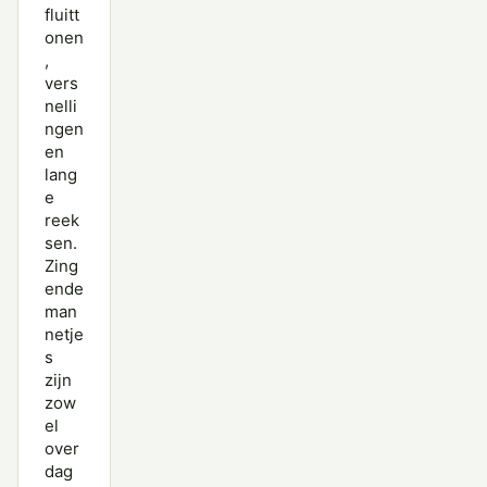
fluitt
onen
,
vers
nelli
ngen
en
lang
e
reek
sen.
Zing
ende
man
netje
s
zijn
zow
el
over
dag