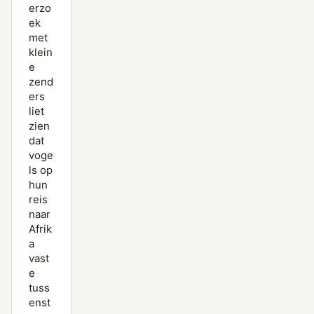
erzo
ek
met
klein
e
zend
ers
liet
zien
dat
voge
ls op
hun
reis
naar
Afrik
a
vast
e
tuss
enst