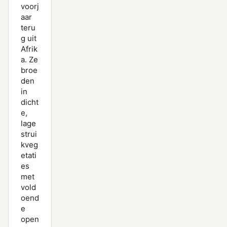
voorj
aar
teru
g uit
Afrik
a. Ze
broe
den
in
dicht
e,
lage
strui
kveg
etati
es
met
vold
oend
e
open