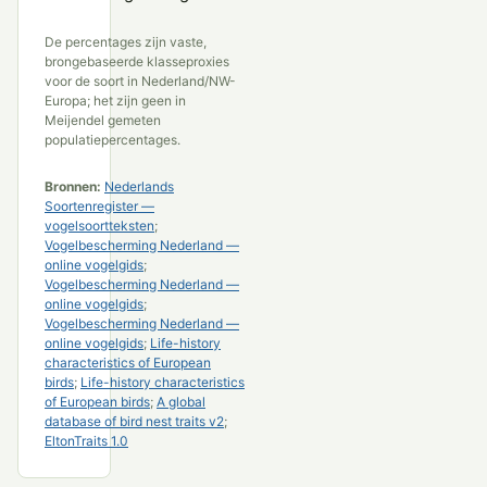
De percentages zijn vaste,
brongebaseerde klasseproxies
voor de soort in Nederland/NW-
Europa; het zijn geen in
Meijendel gemeten
populatiepercentages.
Bronnen:
Nederlands
Soortenregister —
vogelsoortteksten
;
Vogelbescherming Nederland —
online vogelgids
;
Vogelbescherming Nederland —
online vogelgids
;
Vogelbescherming Nederland —
online vogelgids
;
Life-history
characteristics of European
birds
;
Life-history characteristics
of European birds
;
A global
database of bird nest traits v2
;
EltonTraits 1.0