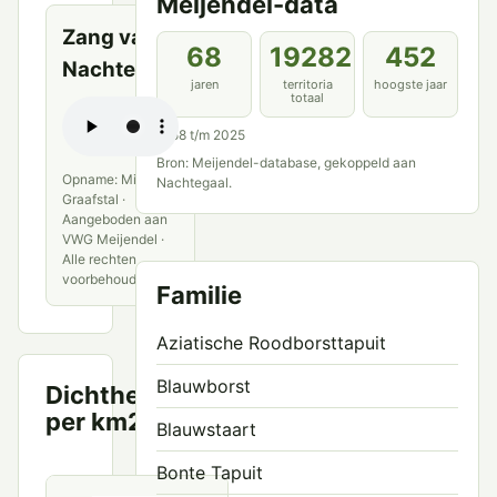
Meijendel-data
Zang van
68
19282
452
Nachtegaal
jaren
territoria
hoogste jaar
totaal
1958 t/m 2025
Bron: Meijendel-database, gekoppeld aan
Opname: Michiel
Nachtegaal.
Graafstal ·
Aangeboden aan
VWG Meijendel ·
Alle rechten
voorbehouden
Familie
Aziatische Roodborsttapuit
Blauwborst
Dichtheid
Territoria
per km2
per km²
Blauwstaart
30.0
Bonte Tapuit