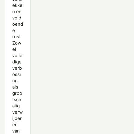
ekke
n en
vold
oend
e
rust.
Zow
el
volle
dige
verb
ossi
ng
als
groo
tsch
alig
verw
ijder
en
van