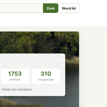
Zoek
Word lid
1753
310
territoria
hoogste jaar
n: Meijendel-database