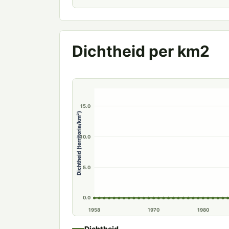
Dichtheid per km2
20.0
15.0
Dichtheid (territoria/km²)
10.0
5.0
0.0
1958
1970
1980
Dichtheid