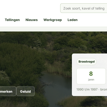
Tellingen
Nieuws
Werkgroep
Leden
Broedvogel
8
jaren
1990 t/m 1997 · bro
merken
Geluid