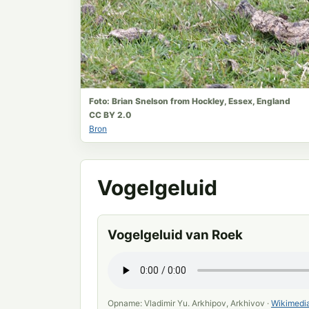
Foto: Brian Snelson from Hockley, Essex, England
CC BY 2.0
Bron
Vogelgeluid
Vogelgeluid van Roek
Opname: Vladimir Yu. Arkhipov, Arkhivov ·
Wikimed