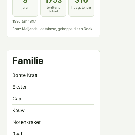
8
1753
310
jaren
territoria
hoogste jaar
totaal
1990 t/m 1997
Bron: Meijendel-database, gekoppeld aan Roek.
Familie
Bonte Kraai
Ekster
Gaai
Kauw
Notenkraker
Raaf