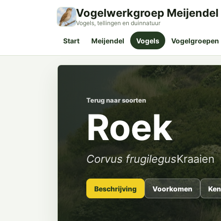
Vogelwerkgroep Meijendel
Vogels, tellingen en duinnatuur
Start
Meijendel
Vogels
Vogelgroepen
Terug naar soorten
Roek
Corvus frugilegus
Kraaien
Beschrijving
Voorkomen
Ken