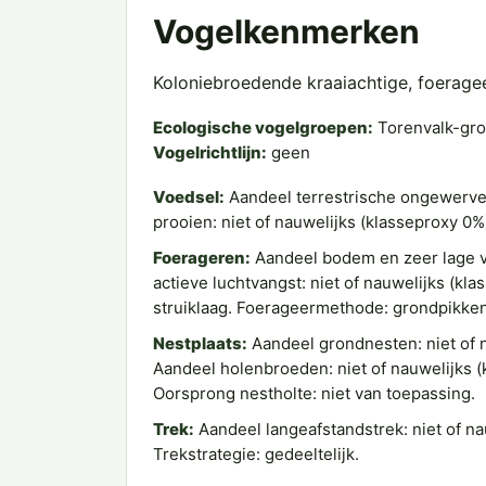
Vogelkenmerken
Koloniebroedende kraaiachtige, foerage
Ecologische vogelgroepen:
Torenvalk-gr
Vogelrichtlijn:
geen
Voedsel:
Aandeel terrestrische ongewervel
prooien: niet of nauwelijks (klasseproxy 0
Foerageren:
Aandeel bodem en zeer lage ve
actieve luchtvangst: niet of nauwelijks (kl
struiklaag. Foerageermethode: grondpikken
Nestplaats:
Aandeel grondnesten: niet of n
Aandeel holenbroeden: niet of nauwelijks (
Oorsprong nestholte: niet van toepassing.
Trek:
Aandeel langeafstandstrek: niet of na
Trekstrategie: gedeeltelijk.