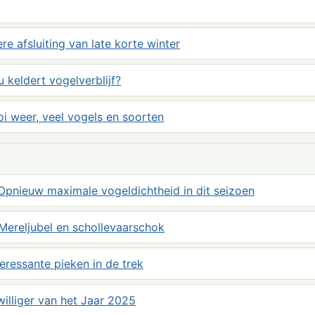
e afsluiting van late korte winter
u keldert vogelverblijf?
oi weer, veel vogels en soorten
Opnieuw maximale vogeldichtheid in dit seizoen
Mereljubel en schollevaarschok
eressante pieken in de trek
illiger van het Jaar 2025