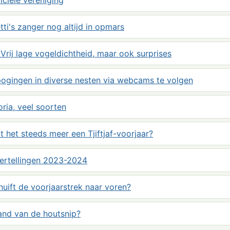
ciele vereniging
ti's zanger nog altijd in opmars
Vrij lage vogeldichtheid, maar ook surprises
pogingen in diverse nesten via webcams te volgen
ria, veel soorten
t het steeds meer een Tjiftjaf-voorjaar?
ertellingen 2023-2024
huift de voorjaarstrek naar voren?
and van de houtsnip?