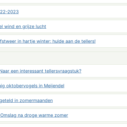
022-2023
el wind en grijze lucht
fstweer in hartje winter; hulde aan de tellers!
aar een interessant tellersvraagstuk?
nig oktobervogels in Meijendel
n geteld in zomermaanden
: Omslag na droge warme zomer