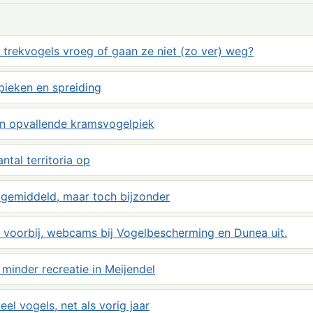
trekvogels vroeg of gaan ze niet (zo ver) weg?
pieken en spreiding
en opvallende kramsvogelpiek
tal territoria op
 gemiddeld, maar toch bijzonder
voorbij, webcams bij Vogelbescherming en Dunea uit.
 minder recreatie in Meijendel
eel vogels, net als vorig jaar