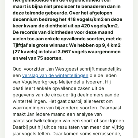
maart is bijna niet preciezer te benaderen dan in
deze telronde gebeurde. Over het afgelopen
decennium bedroeg het 418 vogels/km2 en deze
keer kwam de dichtheid uit op 420 vogels/km2.
De records van dichtheden voor deze maand
vielen toe aan enkele opvallende soorten, met de
Tjiftjaf als grote winnaar. We hebben op 9,4 km2
(27 kavels) in totaal 3.967 vogels waargenomen
en wel van 75 soorten.
Oud-voorzitter Jan Westgeest schrijft maandelijks
een
verslag van de wintertellingen
die de leden
van Vogelwerkgroep Meijendel uitvoeren. Hij
destilleert enkele opvallende zaken uit de
gegevens van de circa dertig deelnemers aan de
wintertellingen. Het gaat daarbij allereerst om
waarnemingen van bijzondere soorten. Daarnaast
maakt Jan iedere maand een analyse van
aantalsontwikkelingen van een soort of soortgroep.
Daarbij put hij uit de resultaten van meer dan vijftig
jaar vogels tellen. Daar komen soms verrassende,