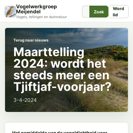
Vogelwerkgroep
Word
Meijendel
Zoek
lid
Vogels, tellingen en duinnatuur
Terug naar nieuws
Maarttelling
2024: wordt het
steeds meer een
Tjiftjaf-voorjaar?
3-4-2024
Het gemiddelde van de vogeldichtheid voor