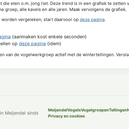
t die eten o.m. jong riet. Deze trend is in een grafiek te zett
 groep, alle kavels en alle jaren. Maak vervolgens de grafiek.
d worden vergeleken; start daarvoor op
deze pagina
.
agina
(aanmaken kost enkele seconden)
bellen op
deze pagina
(idem)
en van de vogelwerkgroep actief met de wintertellingen. Versl
Meijendel
Vogels
Vogelgroepen
Tellingen
in Meijendel sinds
Privacy en cookies