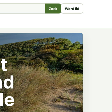
Zoek
Word lid
t
nd
de