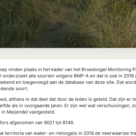
oep vinden plaats in het kader van het Broedvogel Monitoring Pr
onderzoekt alle soorten volgens BMP-A en dat is ook in 2018 
bekend en toegevoegd aan de database van deze site. Dat wordt
edende soort.
d, althans in dat deel dat door de leden is geteld. Dat zijn er
de als in voorgaande jaren. Er zijn wel wat verschuivingen, zo 
in Meijendel vastgesteld.
aar fors afgenomen van 9021 tot 8148.
tal territoria van water- en rietvogels in 2018 de neerwaartse t