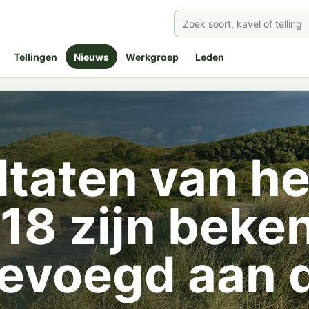
Tellingen
Nieuws
Werkgroep
Leden
ltaten van he
8 zijn beke
evoegd aan 