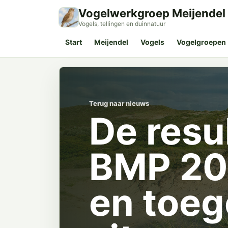
Vogelwerkgroep Meijendel
Vogels, tellingen en duinnatuur
Start
Meijendel
Vogels
Vogelgroepen
Terug naar nieuws
De resu
BMP 201
en toeg