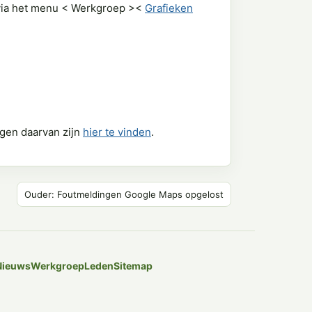
en via het menu < Werkgroep ><
Grafieken
agen daarvan zijn
hier te vinden
.
Ouder: Foutmeldingen Google Maps opgelost
Nieuws
Werkgroep
Leden
Sitemap