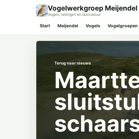
Vogelwerkgroep Meijendel
Vogels, tellingen en duinnatuur
Start
Meijendel
Vogels
Vogelgroepen
Terug naar nieuws
Maartte
sluitst
schaars