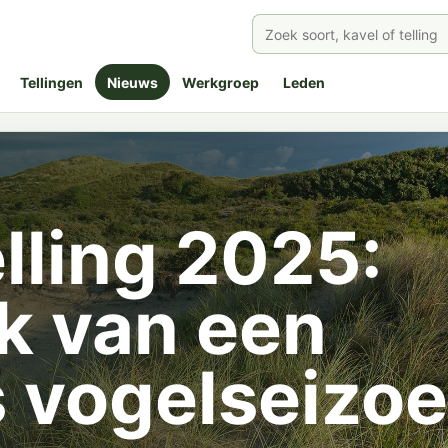
Tellingen
Nieuws
Werkgroep
Leden
lling 2025:
uk van een
 vogelseizo