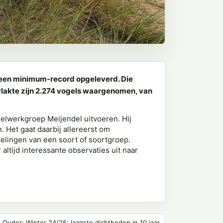
d een minimum-record opgeleverd. Die
ervlakte zijn 2.274 vogels waargenomen, van
elwerkgroep Meijendel uitvoeren. Hij
. Het gaat daarbij allereerst om
elingen van een soort of soortgroep.
altijd interessante observaties uit naar
Ouder: Winter 24/25: laagste dichtheden in 10 jaar