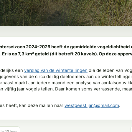
-/winterseizoen 2024-2025 heeft de gemiddelde vogeldichthei
2
. Er is op 7,3 km² geteld (dit betreft 20 kavels). Op deze opp
ndelijks een
verslag van de wintertellingen
die de leden van Vog
gegevens van de circa dertig deelnemers aan de wintertellingen
naast maakt Jan iedere maand een analyse van aantalsontwikk
an vijftig jaar vogels tellen. Daar komen soms verrassende, maar 
es heeft, kan deze mailen naar
westgeest.jan@gmail.com
.
n 10 jaar