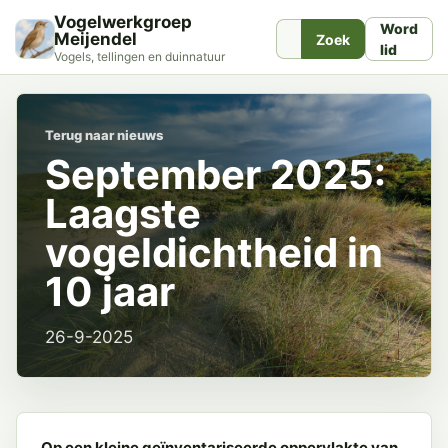
Vogelwerkgroep
Word
Meijendel
Zoek
lid
Vogels, tellingen en duinnatuur
Terug naar nieuws
September 2025:
Laagste
vogeldichtheid in
10 jaar
26-9-2025
Op een kleine geïnventariseerde oppervlakte van