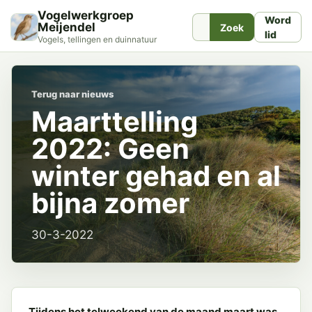
Vogelwerkgroep
Word
Meijendel
Zoek
lid
Vogels, tellingen en duinnatuur
Terug naar nieuws
Maarttelling
2022: Geen
winter gehad en al
bijna zomer
30-3-2022
Tijdens het telweekend van de maand maart was