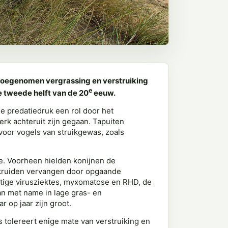
 toegenomen vergrassing en verstruiking
e
e tweede helft van de 20
eeuw.
e predatiedruk een rol door het
erk achteruit zijn gegaan. Tapuiten
 voor vogels van struikgewas, zoals
e. Voorheen hielden konijnen de
n kruiden vervangen door opgaande
tige virusziektes, myxomatose en RHD, de
an met name in lage gras- en
r op jaar zijn groot.
 tolereert enige mate van verstruiking en