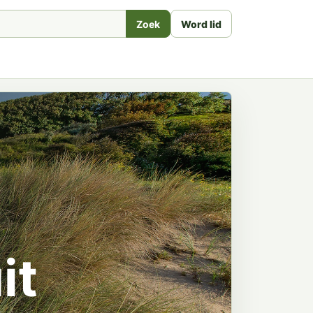
Zoek
Word lid
it