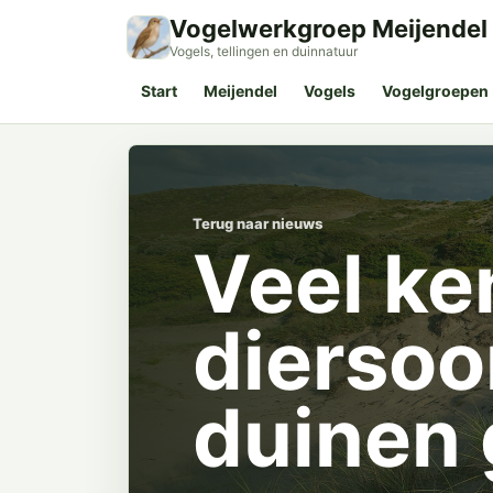
Vogelwerkgroep Meijendel
Vogels, tellingen en duinnatuur
Start
Meijendel
Vogels
Vogelgroepen
Terug naar nieuws
Veel k
diersoo
duinen 