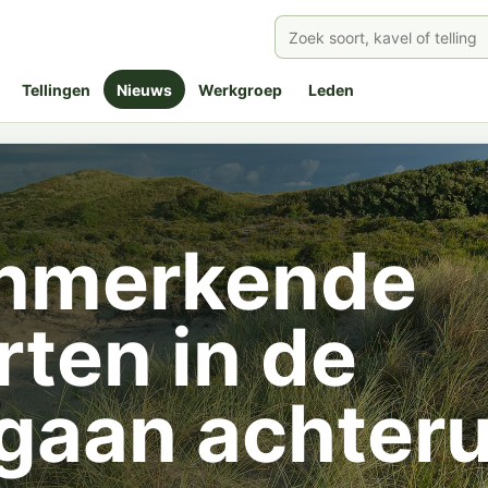
Tellingen
Nieuws
Werkgroep
Leden
enmerkende
rten in de
gaan achteru