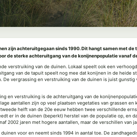
en zijn achteruitgegaan sinds 1990. Dit hangt samen met de
oor de sterke achteruitgang van de konijnenpopulatie vanaf d
e verstruiking van de duinen. Lokaal speelt ook een verhoogd
uitgang van de tapuit speelt nog mee dat konijnen in de heide st
. De vergrassing en verstruiking van de duinen is juist gunstig
ng en verstruiking is de achteruitgang van de konijnenpopulati
 lage aantallen zijn op veel plaatsen vegetaties van grassen e
 tweede helft van de 20e eeuw hebben twee verschillende erns
dt er in de duinen (beperkt) herstel van de populatie op, en d
naf 2002 jaren met hogere aantallen, maar de verschillen van jaa
duinen voor en neemt sinds 1994 in aantal toe. De zandhagedis