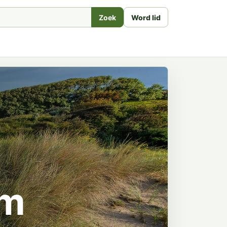
Zoek
Word lid
am