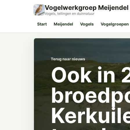
Vogelwerkgroep Meijendel
Vogels, tellingen en duinnatuur
Start
Meijendel
Vogels
Vogelgroepen
Terug naar nieuws
Ook in 
broedp
Kerkuil