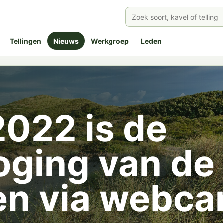
Tellingen
Nieuws
Werkgroep
Leden
2022 is de
oging van de
en via webc