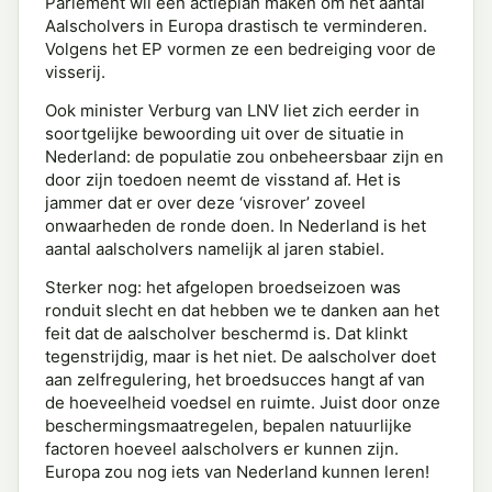
Parlement wil een actieplan maken om het aantal
Aalscholvers in Europa drastisch te verminderen.
Volgens het EP vormen ze een bedreiging voor de
visserij.
Ook minister Verburg van LNV liet zich eerder in
soortgelijke bewoording uit over de situatie in
Nederland: de populatie zou onbeheersbaar zijn en
door zijn toedoen neemt de visstand af. Het is
jammer dat er over deze ‘visrover’ zoveel
onwaarheden de ronde doen. In Nederland is het
aantal aalscholvers namelijk al jaren stabiel.
Sterker nog: het afgelopen broedseizoen was
ronduit slecht en dat hebben we te danken aan het
feit dat de aalscholver beschermd is. Dat klinkt
tegenstrijdig, maar is het niet. De aalscholver doet
aan zelfregulering, het broedsucces hangt af van
de hoeveelheid voedsel en ruimte. Juist door onze
beschermingsmaatregelen, bepalen natuurlijke
factoren hoeveel aalscholvers er kunnen zijn.
Europa zou nog iets van Nederland kunnen leren!