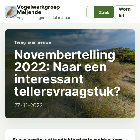
Vogelwerkgroep
Word
Meijendel
Zoek
lid
Vogels, tellingen en duinnatuur
Terug naar nieuws
Novembertelling
2022: Naar een
interessant
tellersvraagstuk?
27-11-2022
Er zijn aardig wat topdichtheden te melden voor