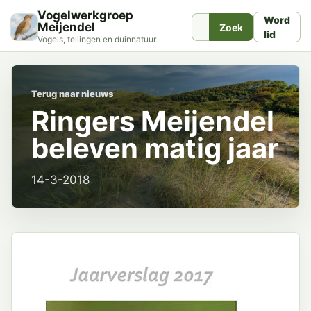
Vogelwerkgroep
Word
Meijendel
Zoek
lid
Vogels, tellingen en duinnatuur
Terug naar nieuws
Ringers Meijendel
beleven matig jaar
14-3-2018