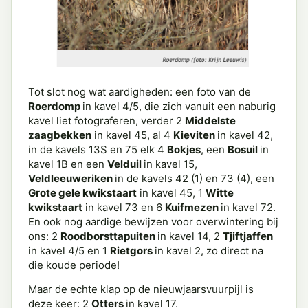
Tot slot nog wat aardigheden: een foto van de
Roerdomp
in kavel 4/5, die zich vanuit een naburig
kavel liet fotograferen, verder 2
Middelste
zaagbekken
in kavel 45, al 4
Kieviten
in kavel 42,
in de kavels 13S en 75 elk 4
Bokjes
, een
Bosuil
in
kavel 1B en een
Velduil
in kavel 15,
Veldleeuweriken
in de kavels 42 (1) en 73 (4), een
Grote gele kwikstaart
in kavel 45, 1
Witte
kwikstaart
in kavel 73 en 6
Kuifmezen
in kavel 72.
En ook nog aardige bewijzen voor overwintering bij
ons: 2
Roodborsttapuiten
in kavel 14, 2
Tjiftjaffen
in kavel 4/5 en 1
Rietgors
in kavel 2, zo direct na
die koude periode!
Maar de echte klap op de nieuwjaarsvuurpijl is
deze keer: 2
Otters
in kavel 17.