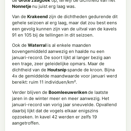
de
Grote zaagbek
op, terwijl de dichtheid van het
Nonnetje
nu juist erg laag was.
Van de
Krakeend
zijn de dichtheden gedurende dit
gehele seizoen al erg laag, maar dat zou best eens
een gevolg kunnen zijn van de uitval van de kavels
91 en 105 bij de tellingen in dit seizoen.
Ook de
Waterral
is al enkele maanden
bovengemiddeld aanwezig en haalde nu een
januari-record. De soort lijkt al langer bezig aan
een trage, zeer geleidelijke opmars. Maar de
dichtheid van de
Houtsnip
spande de kroon. Bijna
4x de gemiddelde maandwaarde voor januari werd
bereikt: ruim 11 individuen/km².
Verder blijven de
Boomleeuweriken
de laatste
jaren in de winter meer en meer aanwezig. Het
januari-record van vorig jaar sneuvelde. Opvallend
daarbij lijkt dat de vogels elkaar enigszins
opzoeken. In kavel 42 werden er zelfs 19
aangetroffen.