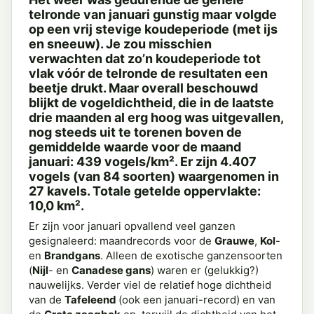
telronde van januari gunstig maar volgde
op een vrij stevige koudeperiode (met ijs
en sneeuw). Je zou misschien
verwachten dat zo’n koudeperiode tot
vlak vóór de telronde de resultaten een
beetje drukt. Maar overall beschouwd
blijkt de vogeldichtheid, die in de laatste
drie maanden al erg hoog was uitgevallen,
nog steeds uit te torenen boven de
gemiddelde waarde voor de maand
januari: 439 vogels/km². Er zijn 4.407
vogels (van 84 soorten) waargenomen in
27 kavels. Totale getelde oppervlakte:
10,0 km².
Er zijn voor januari opvallend veel ganzen
gesignaleerd: maandrecords voor de
Grauwe
,
Kol
-
en
Brandgans
. Alleen de exotische ganzensoorten
(
Nijl
- en
Canadese gans
) waren er (gelukkig?)
nauwelijks. Verder viel de relatief hoge dichtheid
van de
Tafeleend
(ook een januari-record) en van