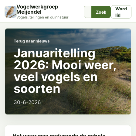
Vogelwerkgroep
Word
Meijendel
Zoek
lid
Vogels, tellingen en duinnatuur
Terug naar nieuws
Januaritelling
2026: Mooi weer,
veel vogels en
soorten
30-6-2026
Het weer was gedurende de gehele