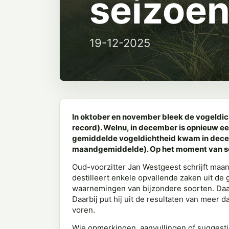
seizoe
19-12-2025
In oktober en november bleek de vogeldic
record). Welnu, in december is opnieuw een
gemiddelde vogeldichtheid kwam in decem
maandgemiddelde). Op het moment van sch
Oud-voorzitter Jan Westgeest schrijft maa
destilleert enkele opvallende zaken uit de 
waarnemingen van bijzondere soorten. Daar
Daarbij put hij uit de resultaten van meer d
voren.
Wie opmerkingen, aanvullingen of suggesti