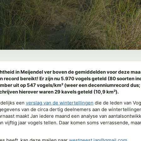
n
htheid in Meijendel ver boven de gemiddelden voor deze maan
 record bereikt! Er zijn nu 5.970 vogels geteld (80 soorten in
ber uit op 547 vogels/km² (weer een decenniumrecord dus; 
rijven hierover waren 29 kavels geteld (10,9 km²).
ndelijks een
verslag van de wintertellingen
die de leden van Vog
gegevens van de circa dertig deelnemers aan de wintertellingen
naast maakt Jan iedere maand een analyse van aantalsontwikk
an vijftig jaar vogels tellen. Daar komen soms verrassende, maar 
es heeft, kan deze mailen naar
westgeest.jan@gmail.com
.