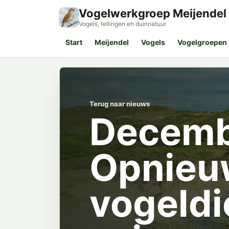
Vogelwerkgroep Meijendel
Vogels, tellingen en duinnatuur
Start
Meijendel
Vogels
Vogelgroepen
Terug naar nieuws
Decembe
Opnieu
vogeldi