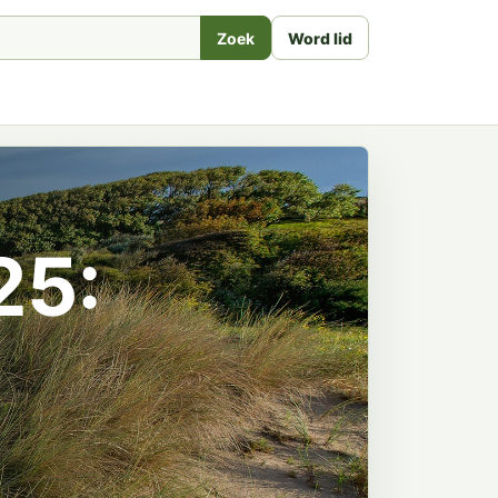
Zoek
Word lid
25:
t