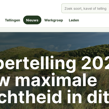
Tellingen
Nieuws
Werkgroep
Leden
rtelling 20
w maximale
chtheid in di