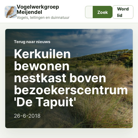
Vogelwerkgroep
Word
Meijendel
Zoek
lid
Vogels, tellingen en duinnatuur
Terug naar nieuws
Kerkuilen
bewonen
nestkast boven
bezoekerscentrum
'De Tapuit'
26-6-2018