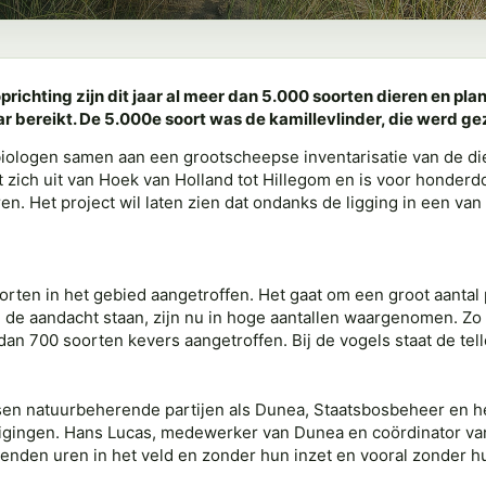
prichting zijn dit jaar al meer dan 5.000 soorten dieren en pl
ar bereikt. De 5.000e soort was de kamillevlinder, die werd gez
iologen samen aan een grootscheepse inventarisatie van de die
kt zich uit van Hoek van Holland tot Hillegom en is voor hond
ren. Het project wil laten zien dat ondanks de ligging in een v
oorten in het gebied aangetroffen. Het gaat om een groot aantal
in de aandacht staan, zijn nu in hoge aantallen waargenomen. 
n 700 soorten kevers aangetroffen. Bij de vogels staat de tell
sen natuurbeherende partijen als Dunea, Staatsbosbeheer en h
nigingen. Hans Lucas, medewerker van Dunea en coördinator van
uizenden uren in het veld en zonder hun inzet en vooral zonder h