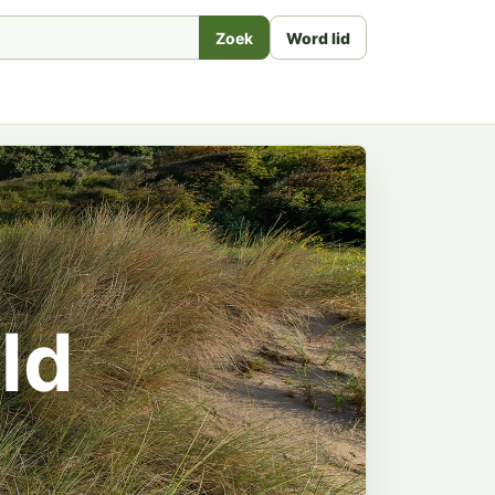
Zoek
Word lid
ld