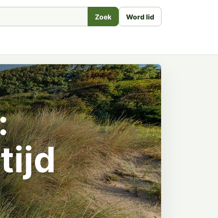
Zoek
Word lid
:
tijd