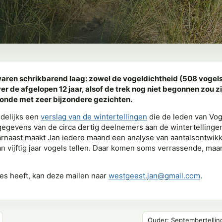
 waren schrikbarend laag: zowel de vogeldichtheid (508 vogels
ver de afgelopen 12 jaar, alsof de trek nog niet begonnen zou 
elronde met zeer bijzondere gezichten.
ndelijks een
verslag van de wintertellingen
die de leden van Vog
gegevens van de circa dertig deelnemers aan de wintertellingen
naast maakt Jan iedere maand een analyse van aantalsontwikk
an vijftig jaar vogels tellen. Daar komen soms verrassende, maar 
es heeft, kan deze mailen naar
westgeest.jan@gmail.com
.
Ouder: Septembertelling