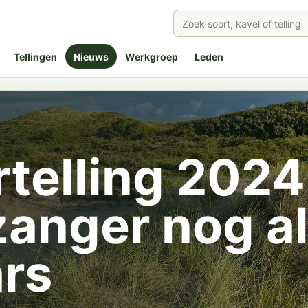
Tellingen
Nieuws
Werkgroep
Leden
telling 2024
zanger nog al
rs