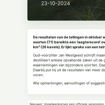
23-10-2024
De resultaten van de tellingen in oktober
soorten (71) bereikte een ‘laagterecord’ o
km² (26 kavels). Er lijkt sprake van een t
Oud-voorzitter Jan Westgeest schrijft maa
destilleert enkele opvallende zaken uit de 
waarnemingen van bijzondere soorten. Daar
Daarbij put hij uit de resultaten van meer d
voren.
Wie opmerkingen, aanvullingen of suggesti
Nieuwer: Vogelwerkgroep een officiele vereniging