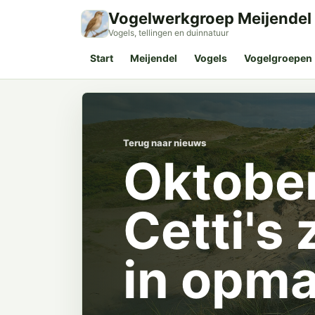
Vogelwerkgroep Meijendel
Vogels, tellingen en duinnatuur
Start
Meijendel
Vogels
Vogelgroepen
Terug naar nieuws
Oktober
Cetti's 
in opma