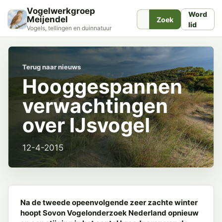
Vogelwerkgroep
Word
Meijendel
Zoek
lid
Vogels, tellingen en duinnatuur
Terug naar nieuws
Hooggespannen
verwachtingen
over IJsvogel
12-4-2015
Na de tweede opeenvolgende zeer zachte winter
hoopt Sovon Vogelonderzoek Nederland opnieuw