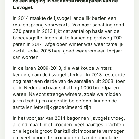
op een stijging in het aantal broedparen van de
IJsvogel.
In 2014 maakte de ijsvogel landelijk bezien een
reuzensprong voorwaarts. Van naar schatting rond
370 paren in 2013 lijkt dat aantal op basis van de
broedvogeltellingen uit te komen op grofweg 700
paren in 2014. Afgelopen winter was weer tamelijk
zacht, zodat 2015 heel goed wederom een topjaar
kan worden.
In de jaren 2009-2013, die wat koude winters
kenden, nam de ijsvogel sterk af. In 2013 resteerde
nog maar een derde van de aantallen uit 2008, toen
er in Nederland naar schatting 1.000 broedparen
waren. Na echt strenge winters, zoals we midden
jaren tachtig en negentig beleefden, kunnen de
aantallen letterlijk gedecimeerd zijn.
In het voorjaar van 2014 begonnen ijsvogels vroeg,
al eind maart, met broeden. Veel paartjes brachten
drie legsels groot. Dankzij dit imposante vermogen
om veel jongen te produceren, kan de populatie