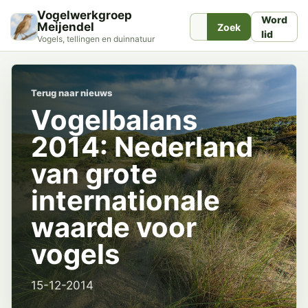
Vogelwerkgroep
Word
Meijendel
Zoek
lid
Vogels, tellingen en duinnatuur
Terug naar nieuws
Vogelbalans
2014: Nederland
van grote
internationale
waarde voor
vogels
15-12-2014