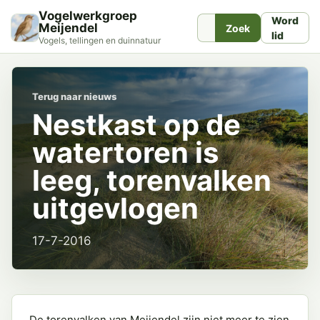
Vogelwerkgroep
Word
Meijendel
Zoek
lid
Vogels, tellingen en duinnatuur
Terug naar nieuws
Nestkast op de
watertoren is
leeg, torenvalken
uitgevlogen
17-7-2016
De torenvalken van Meijendel zijn niet meer te zien