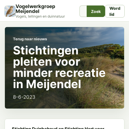
Vogelwerkgroep
Word
Meijendel
Zoek
lid
Vogels, tellingen en duinnatuur
Terug naar nieuws
Stichtingen
pleiten voor
minder recreatie
in Meijendel
8-6-2023
Stichting Duinbehoud en Stichting Hart voor