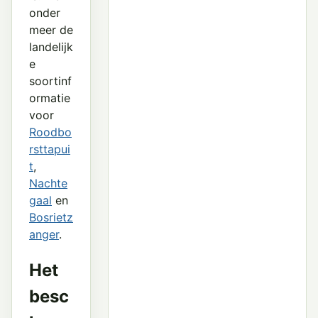
onder
meer de
landelijk
e
soortinf
ormatie
voor
Roodbo
rsttapui
t
,
Nachte
gaal
en
Bosrietz
anger
.
Het
besc