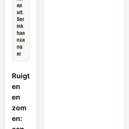
ap
uit
,
Spr
ink
haa
nza
ng
er
Ruigt
en
en
zom
en: