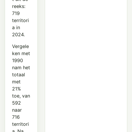
reeks:
719
territori
a in
2024.
Vergele
ken met
1990
nam het
totaal
met
21%
toe, van
592
naar
716
territori
a. Na