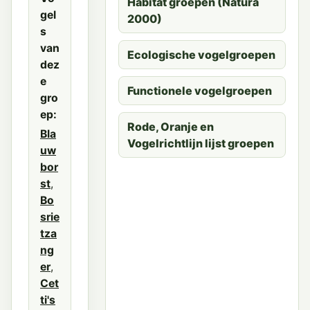
Habitat groepen (Natura
gel
2000)
s
van
Ecologische vogelgroepen
dez
e
Functionele vogelgroepen
gro
ep:
Rode, Oranje en
Bla
Vogelrichtlijn lijst groepen
uw
bor
st
,
Bo
srie
tza
ng
er
,
Cet
ti's