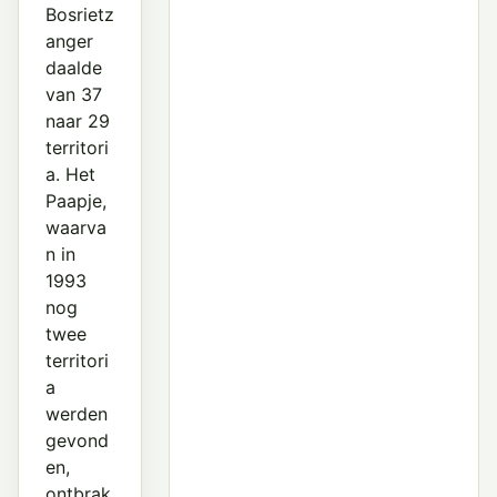
Bosrietz
anger
daalde
van 37
naar 29
territori
a. Het
Paapje,
waarva
n in
1993
nog
twee
territori
a
werden
gevond
en,
ontbrak