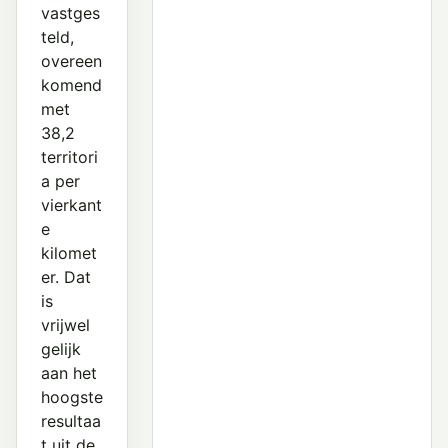
vastges
teld,
overeen
komend
met
38,2
territori
a per
vierkant
e
kilomet
er. Dat
is
vrijwel
gelijk
aan het
hoogste
resultaa
t uit de