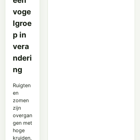
een
voge
lgroe
p in
vera
nderi
ng
Ruigten
en
zomen
zijn
overgan
gen met
hoge
kruiden,