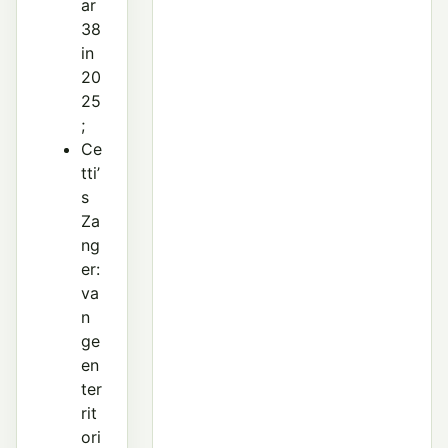
ar
38
in
20
25
;
Ce
tti’
s
Za
ng
er:
va
n
ge
en
ter
rit
ori