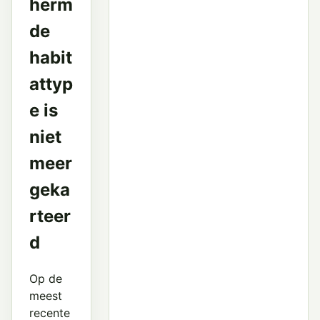
herm
de
habit
attyp
e is
niet
meer
geka
rteer
d
Op de
meest
recente