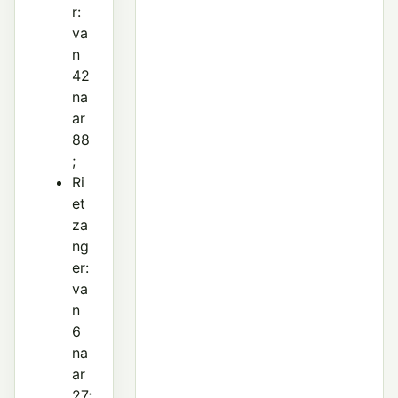
r:
va
n
42
na
ar
88
;
Ri
et
za
ng
er:
va
n
6
na
ar
27;