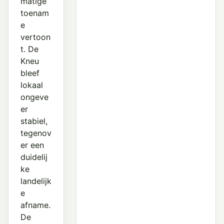
matige
toenam
e
vertoon
t. De
Kneu
bleef
lokaal
ongeve
er
stabiel,
tegenov
er een
duidelij
ke
landelijk
e
afname.
De