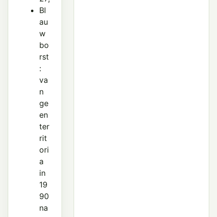
Bl
au
w
bo
rst
:
va
n
ge
en
ter
rit
ori
a
in
19
90
na