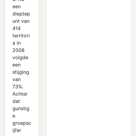
een
dieptep
unt van
414
territori
a in
2008
volgde
een
stijging
van
73%.
Achter
dat
gunstig
e
groepsc
ijfer