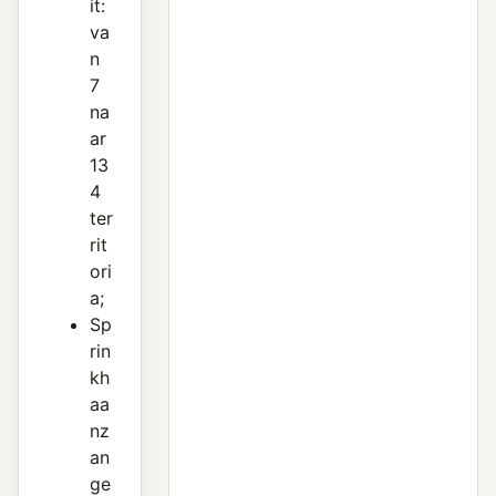
it:
va
n
7
na
ar
13
4
ter
rit
ori
a;
Sp
rin
kh
aa
nz
an
ge