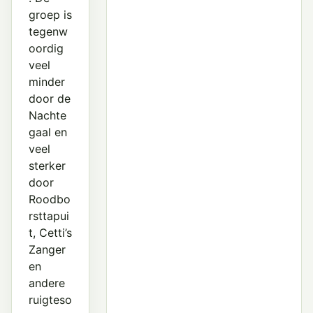
groep is
tegenw
oordig
veel
minder
door de
Nachte
gaal en
veel
sterker
door
Roodbo
rsttapui
t, Cetti’s
Zanger
en
andere
ruigteso