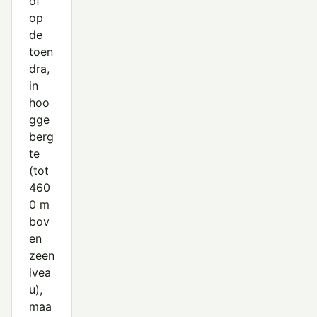
of
op
de
toen
dra,
in
hoo
gge
berg
te
(tot
460
0 m
bov
en
zeen
ivea
u),
maa