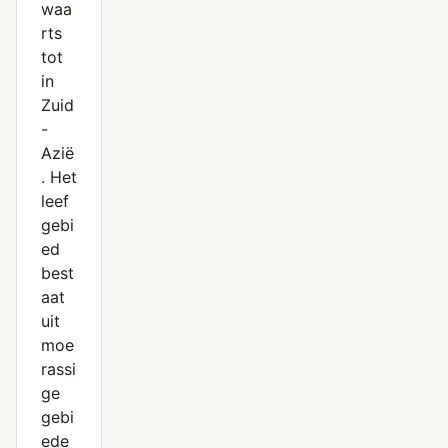
waa
rts
tot
in
Zuid
-
Azië
. Het
leef
gebi
ed
best
aat
uit
moe
rassi
ge
gebi
ede