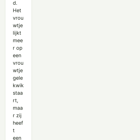
d.
Het
vrou
wtje
lijkt
mee
r op
een
vrou
wtje
gele
kwik
staa
rt,
maa
r zij
heef
t
een