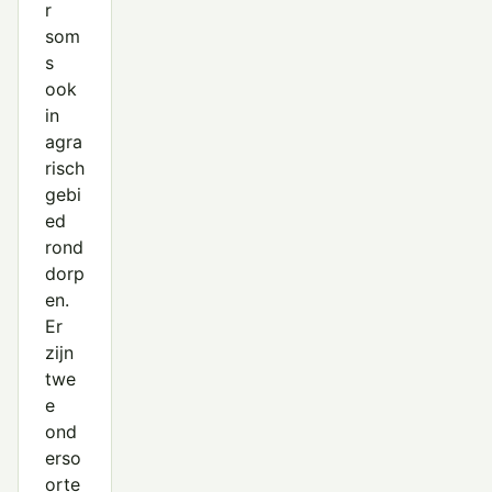
r
som
s
ook
in
agra
risch
gebi
ed
rond
dorp
en.
Er
zijn
twe
e
ond
erso
orte