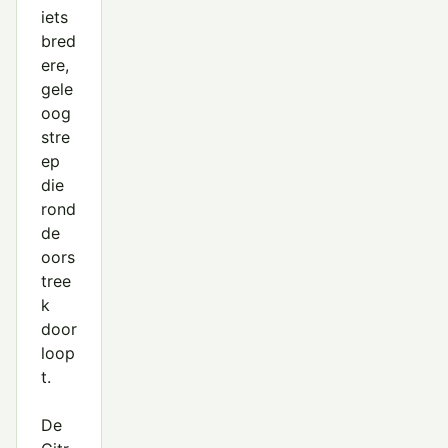
iets
bred
ere,
gele
oog
stre
ep
die
rond
de
oors
tree
k
door
loop
t.
De