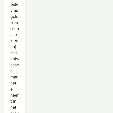
bele
vleu
gels
tree
p (in
alle
kled
en).
Het
volw
asse
n
man
netj
e
heef
t in
het