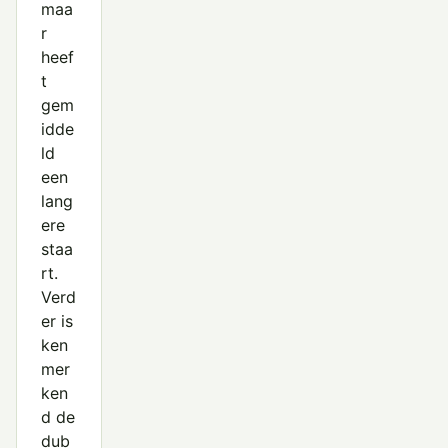
maa
r
heef
t
gem
idde
ld
een
lang
ere
staa
rt.
Verd
er is
ken
mer
ken
d de
dub