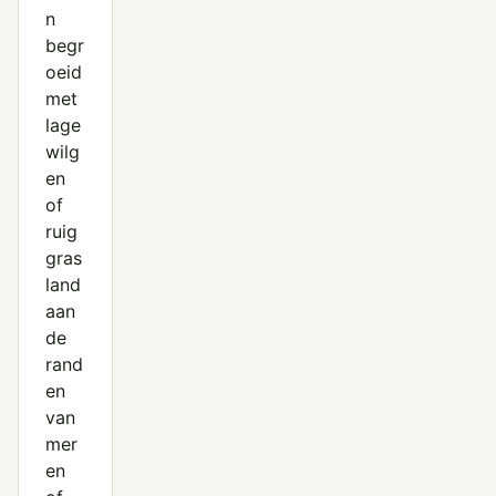
n
begr
oeid
met
lage
wilg
en
of
ruig
gras
land
aan
de
rand
en
van
mer
en