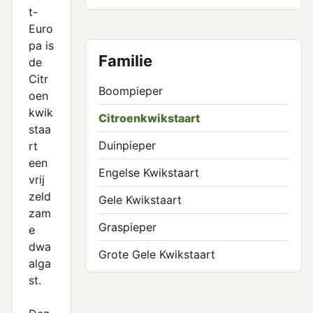
t-
Euro
pa is
Familie
de
Citr
Boompieper
oen
kwik
Citroenkwikstaart
staa
Duinpieper
rt
een
Engelse Kwikstaart
vrij
zeld
Gele Kwikstaart
zam
Graspieper
e
dwa
Grote Gele Kwikstaart
alga
st.
Grote Pieper
Mongoolse Pieper