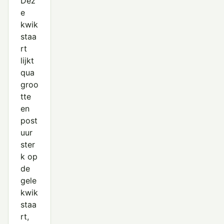
Dez
e
Noordse Kwikstaart
kwik
Oeverpieper
staa
rt
Roodkeelpieper
lijkt
qua
Rouwkwikstaart
groo
Siberische Boompieper
tte
en
Waterpieper
post
uur
Witte Kwikstaart
ster
k op
de
gele
kwik
staa
rt,