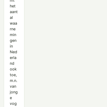
mt
het
aant
al
waa
rne
min
gen
in
Ned
erla
nd
ook
toe,
m.n.
van
jong
e
vog