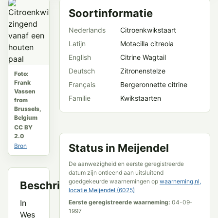
Soortinformatie
Nederlands
Citroenkwikstaart
Latijn
Motacilla citreola
English
Citrine Wagtail
Deutsch
Zitronenstelze
Foto:
Frank
Français
Bergeronnette citrine
Vassen
Familie
Kwikstaarten
from
Brussels,
Belgium
CC BY
2.0
Status in Meijendel
Bron
De aanwezigheid en eerste geregistreerde
datum zijn ontleend aan uitsluitend
goedgekeurde waarnemingen op
waarneming.nl,
Beschrijving
locatie Meijendel (6025)
In
Eerste geregistreerde waarneming:
04-09-
1997
Wes