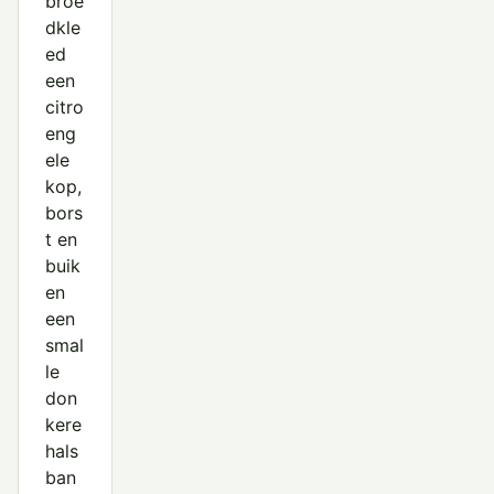
broe
dkle
ed
een
citro
eng
ele
kop,
bors
t en
buik
en
een
smal
le
don
kere
hals
ban