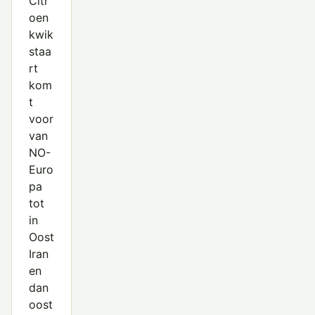
Citr
oen
kwik
staa
rt
kom
t
voor
van
NO-
Euro
pa
tot
in
Oost
Iran
en
dan
oost