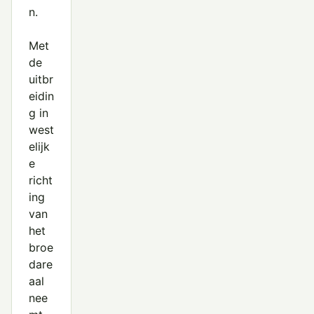
n.
Met
de
uitbr
eidin
g in
west
elijk
e
richt
ing
van
het
broe
dare
aal
nee