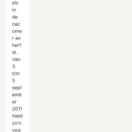
els
in
de
naz
ome
r en
herf
st.
Van
3
t/m
5
sept
emb
er
2011
hield
zo’n
vog