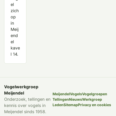
el
zich
op
in
Meij
end
el
kave
l 14.
Vogelwerkgroep
Meijendel
Meijendel
Vogels
Vogelgroepen
Onderzoek, tellingen en
Tellingen
Nieuws
Werkgroep
Leden
Sitemap
Privacy en cookies
kennis over vogels in
Meijendel sinds 1958.