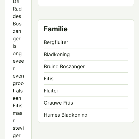
De
Rad
des
Bos
Familie
zan
ger
Bergfluiter
is
ong
Bladkoning
evee
Bruine Boszanger
r
even
Fitis
groo
t als
Fluiter
een
Grauwe Fitis
Fitis,
maa
Humes Bladkoning
r
Iberische Tjiftjaf
stevi
ger