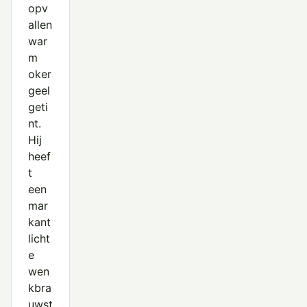
opv
allen
war
m
oker
geel
geti
nt.
Hij
heef
t
een
mar
kant
licht
e
wen
kbra
uwst