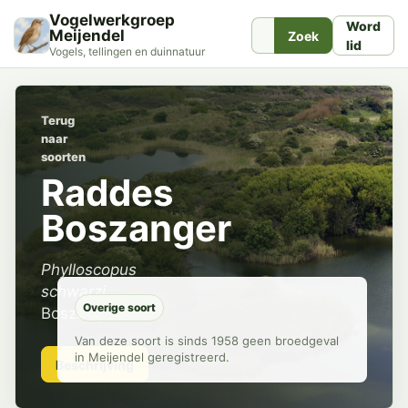
Vogelwerkgroep
Word
Meijendel
Zoek
lid
Vogels, tellingen en duinnatuur
Terug
naar
soorten
Raddes
Boszanger
Phylloscopus
schwarzi
Overige soort
Boszangers
Van deze soort is sinds 1958 geen broedgeval
in Meijendel geregistreerd.
Beschrijving