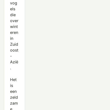
vog
els
die
over
wint
eren
in
Zuid
oost
-
Azië
.
Het
is
een
zeld
zam
e