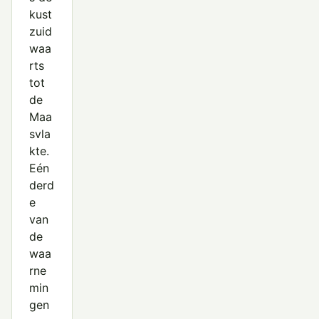
kust
zuid
waa
rts
tot
de
Maa
svla
kte.
Eén
derd
e
van
de
waa
rne
min
gen