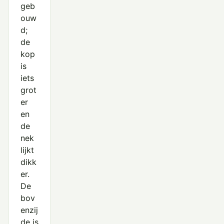
Noordse Boszanger
geb
ouw
Pallas' Boszanger
d;
Raddes Boszanger
de
kop
Tjiftjaf
is
iets
grot
er
en
de
nek
lijkt
dikk
er.
De
bov
enzij
de is