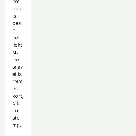
het
ook
is
dez
e
het
licht
st.
De
snav
el is
relat
ief
kort,
dik
en
sto
mp.