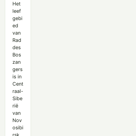
Het
leef
gebi
ed
van
Rad
des
Bos
zan
gers
is in
Cent
raal-
Sibe
rië
van
Nov
osibi
rsk