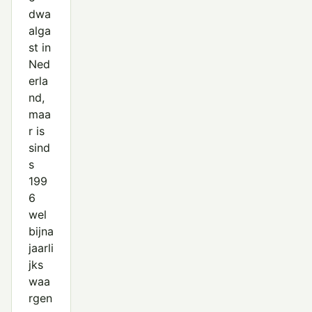
dwa
alga
st in
Ned
erla
nd,
maa
r is
sind
s
199
6
wel
bijna
jaarli
jks
waa
rgen