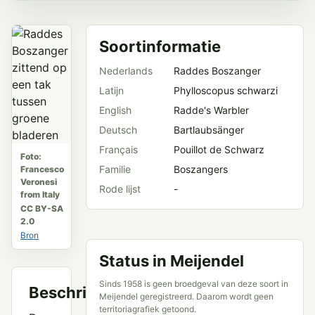
Soortinformatie
Nederlands
Raddes Boszanger
Latijn
Phylloscopus schwarzi
English
Radde's Warbler
Deutsch
Bartlaubsänger
Français
Pouillot de Schwarz
Foto:
Familie
Boszangers
Francesco
Veronesi
Rode lijst
-
from Italy
CC BY-SA
2.0
Bron
Status in Meijendel
Sinds 1958 is geen broedgeval van deze soort in
Beschrijving
Meijendel geregistreerd. Daarom wordt geen
territoriagrafiek getoond.