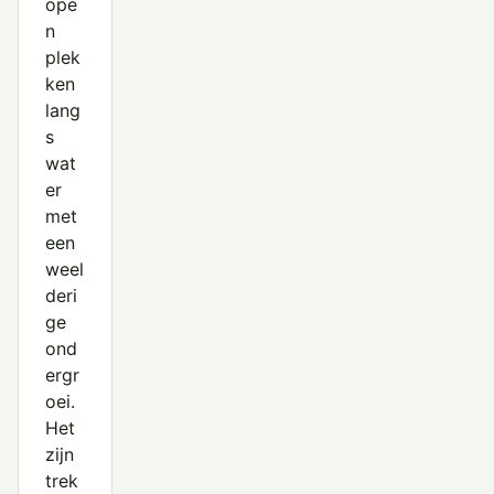
ope
n
plek
ken
lang
s
wat
er
met
een
weel
deri
ge
ond
ergr
oei.
Het
zijn
trek