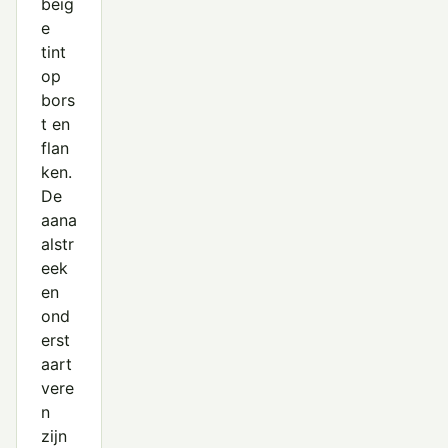
beig
e
tint
op
bors
t en
flan
ken.
De
aana
alstr
eek
en
ond
erst
aart
vere
n
zijn