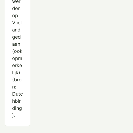
wer
den
op
Vliel
and
ged
aan
(ook
opm
erke
lijk)
(bro
n:
Dutc
hbir
ding
).