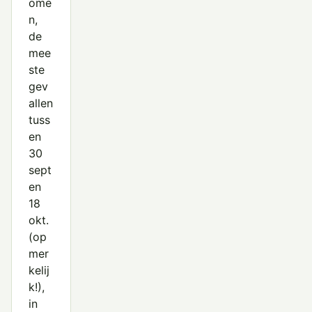
ome
n,
de
mee
ste
gev
allen
tuss
en
30
sept
en
18
okt.
(op
mer
kelij
k!),
in