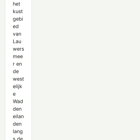
het
kust
gebi
ed
van
Lau
wers
mee
r en
de
west
elijk
e
Wad
den
eilan
den
lang
s de