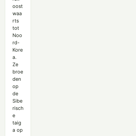
oost
waa
rts
tot
Noo
rd-
Kore
a.
Ze
broe
den
op
de
Sibe
risch
e
taig
a op