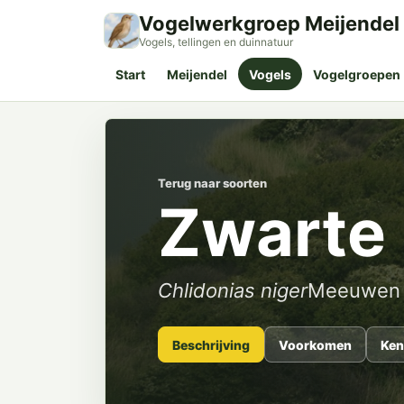
Vogelwerkgroep Meijendel
Vogels, tellingen en duinnatuur
Start
Meijendel
Vogels
Vogelgroepen
Terug naar soorten
Zwarte 
Chlidonias niger
Meeuwen
Beschrijving
Voorkomen
Ken