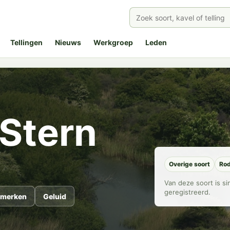
Tellingen
Nieuws
Werkgroep
Leden
Stern
Overige soort
Rod
Van deze soort is s
geregistreerd.
merken
Geluid