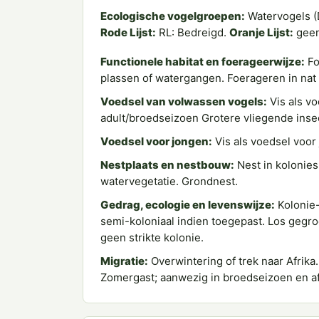
Ecologische vogelgroepen:
Watervogels (
Rode Lijst:
RL: Bedreigd.
Oranje Lijst:
gee
Functionele habitat en foerageerwijze:
Fo
plassen of watergangen. Foerageren in nat 
Voedsel van volwassen vogels:
Vis als v
adult/broedseizoen Grotere vliegende inse
Voedsel voor jongen:
Vis als voedsel voor
Nestplaats en nestbouw:
Nest in kolonies 
watervegetatie. Grondnest.
Gedrag, ecologie en levenswijze:
Kolonie- 
semi-koloniaal indien toegepast. Los gegroe
geen strikte kolonie.
Migratie:
Overwintering of trek naar Afrik
Zomergast; aanwezig in broedseizoen en af