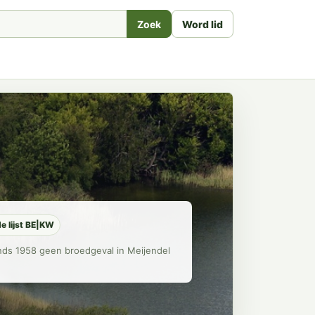
Zoek
Word lid
e lijst BE|KW
inds 1958 geen broedgeval in Meijendel