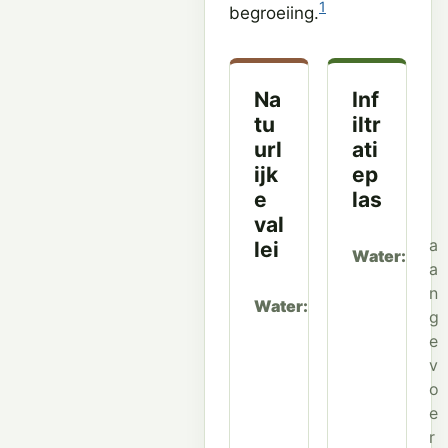
1
begroeiing.
Na
Inf
tu
iltr
url
ati
ijk
ep
e
las
val
a
lei
Water
a
n
r
Water
g
e
e
g
v
e
o
n
e
w
r
a