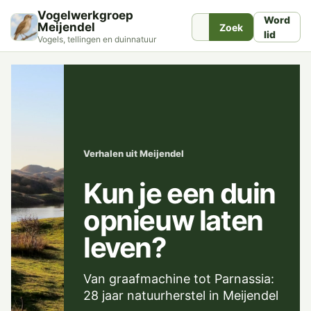
Vogelwerkgroep
Word
Meijendel
Zoek
lid
Vogels, tellingen en duinnatuur
Verhalen uit Meijendel
Kun je een duin
opnieuw laten
leven?
Van graafmachine tot Parnassia:
28 jaar natuurherstel in Meijendel