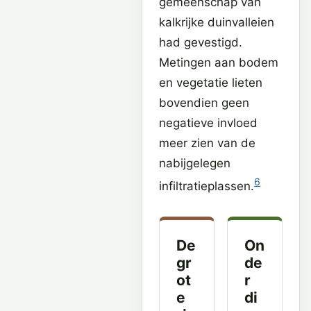
gemeenschap van
kalkrijke duinvalleien
had gevestigd.
Metingen aan bodem
en vegetatie lieten
bovendien geen
negatieve invloed
meer zien van de
nabijgelegen
6
infiltratieplassen.
De
On
gr
de
ot
r
e
di