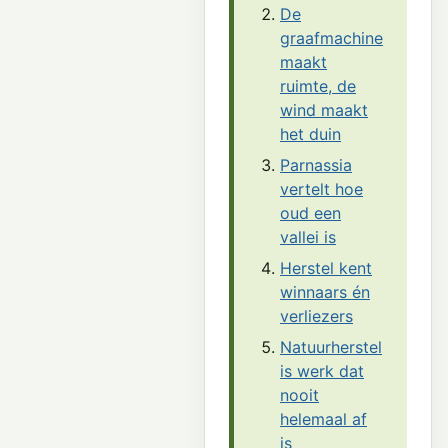
De
graafmachine
maakt
ruimte, de
wind maakt
het duin
Parnassia
vertelt hoe
oud een
vallei is
Herstel kent
winnaars én
verliezers
Natuurherstel
is werk dat
nooit
helemaal af
is