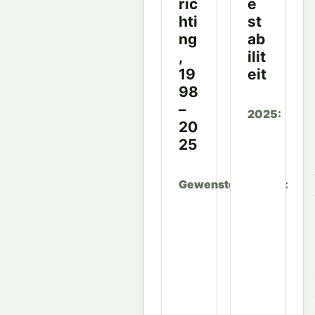
ric
e
hti
st
ng
ab
,
ilit
19
eit
98
–
2025
20
25
Gewenste groepen