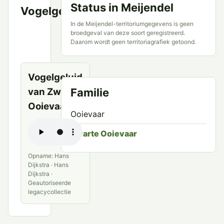
Status in Meijendel
Vogelgeluid
VWG
Meijendel
In de Meijendel-territoriumgegevens is geen
en
broedgeval van deze soort geregistreerd.
Daarom wordt geen territoriagrafiek getoond.
openbare
bronnen
Vogelgeluid
van Zwarte
Familie
Ooievaar
Ooievaar
Zwarte Ooievaar
Opname: Hans
Dijkstra · Hans
Dijkstra ·
Geautoriseerde
legacycollectie