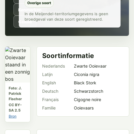
Overige soort
Kenmerken
In de Meijendel-territoriumgegevens is geen
broedgeval van deze soort geregistreerd.
Geluid
Soortinformatie
Nederlands
Zwarte Ooievaar
Latijn
Ciconia nigra
English
Black Stork
Foto: J.
Deutsch
Schwarzstorch
Patrick
Fischer
Français
Cigogne noire
CC BY-
Familie
Ooievaars
SA 2.5
Bron