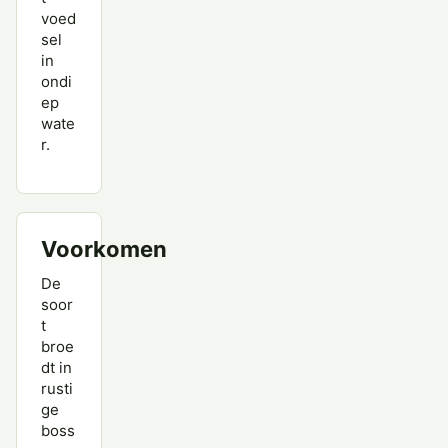
voed
sel
in
ondi
ep
wate
r.
Voorkomen
De
soor
t
broe
dt in
rusti
ge
boss