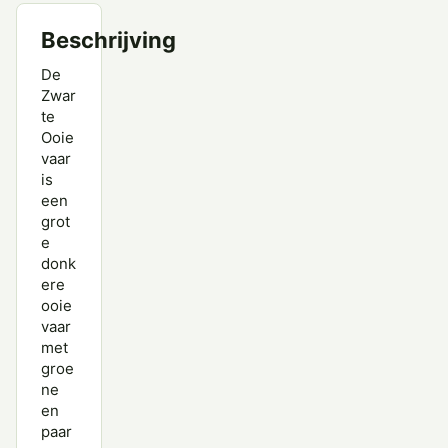
Beschrijving
De
Zwar
te
Ooie
vaar
is
een
grot
e
donk
ere
ooie
vaar
met
groe
ne
en
paar