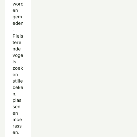
word
en
gem
eden
.
Pleis
tere
nde
voge
ls
zoek
en
stille
beke
n,
plas
sen
en
moe
rass
en.