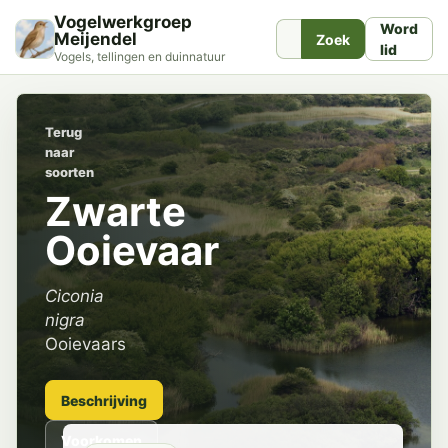
Vogelwerkgroep
Word
Meijendel
Zoek
lid
Vogels, tellingen en duinnatuur
Terug
naar
soorten
Zwarte
Ooievaar
Ciconia
nigra
Ooievaars
Beschrijving
Voorkomen