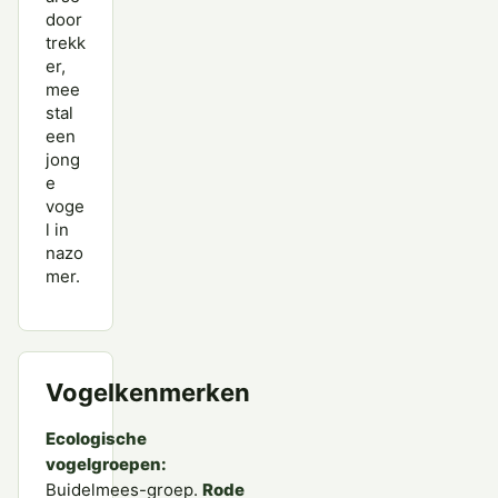
door
trekk
er,
mee
stal
een
jong
e
voge
l in
nazo
mer.
Vogelkenmerken
Ecologische
vogelgroepen:
Buidelmees-groep.
Rode