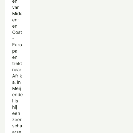
en
van
Midd
en-
en
Oost
-
Euro
pa
en
trekt
naar
Afrik
a. In
Meij
ende
l is
hij
een
zeer
scha
arse