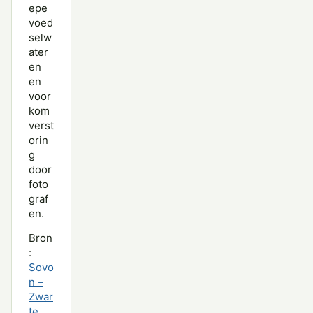
epe
voed
selw
ater
en
en
voor
kom
verst
orin
g
door
foto
graf
en.
Bron
:
Sovo
n –
Zwar
te