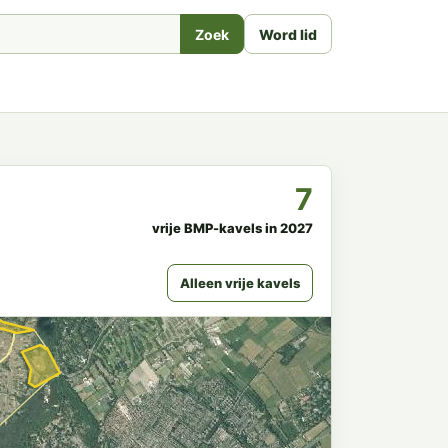
Zoek
Word lid
7
vrije BMP-kavels in 2027
Alleen vrije kavels