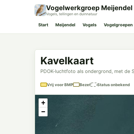
Vogelwerkgroep Meijendel
Vogels, tellingen en duinnatuur
Start
Meijendel
Vogels
Vogelgroepen
Kavelkaart
PDOK-luchtfoto als ondergrond, met de S
Vrij voor BMP
Bezet
Status onbekend
+
−