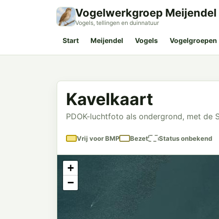
Vogelwerkgroep Meijendel
Vogels, tellingen en duinnatuur
Start
Meijendel
Vogels
Vogelgroepen
Kavelkaart
PDOK-luchtfoto als ondergrond, met de S
Vrij voor BMP
Bezet
Status onbekend
+
−