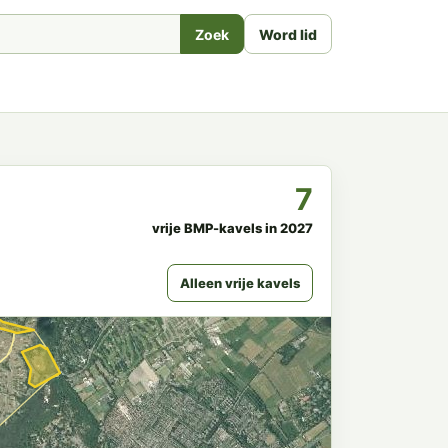
Zoek
Word lid
7
vrije BMP-kavels in 2027
Alleen vrije kavels