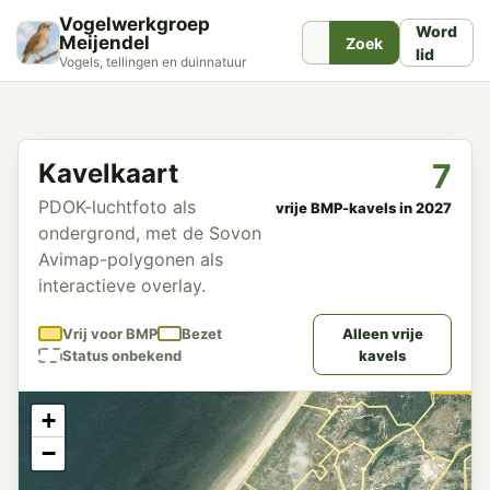
Vogelwerkgroep
Word
Meijendel
Zoek
lid
Vogels, tellingen en duinnatuur
7
Kavelkaart
PDOK-luchtfoto als
vrije BMP-kavels in 2027
ondergrond, met de Sovon
Avimap-polygonen als
interactieve overlay.
Vrij voor BMP
Bezet
Alleen vrije
Status onbekend
kavels
+
−