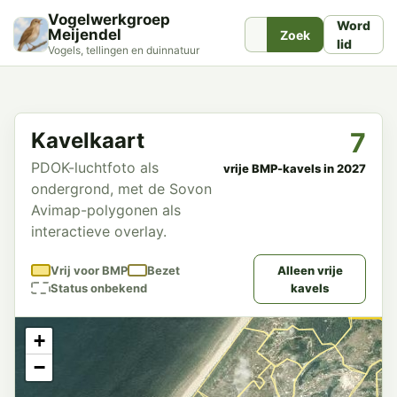
Vogelwerkgroep
Word
Meijendel
Zoek
lid
Vogels, tellingen en duinnatuur
7
Kavelkaart
PDOK-luchtfoto als
vrije BMP-kavels in 2027
ondergrond, met de Sovon
Avimap-polygonen als
interactieve overlay.
Vrij voor BMP
Bezet
Alleen vrije
Status onbekend
kavels
+
−