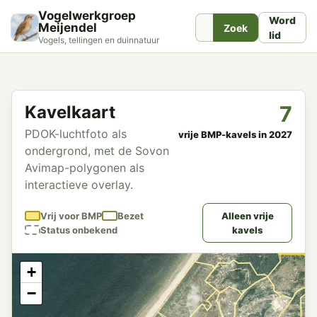
Vogelwerkgroep
Word
Meijendel
Zoek
lid
Vogels, tellingen en duinnatuur
7
Kavelkaart
PDOK-luchtfoto als
vrije BMP-kavels in 2027
ondergrond, met de Sovon
Avimap-polygonen als
interactieve overlay.
Vrij voor BMP
Bezet
Alleen vrije
Status onbekend
kavels
+
−