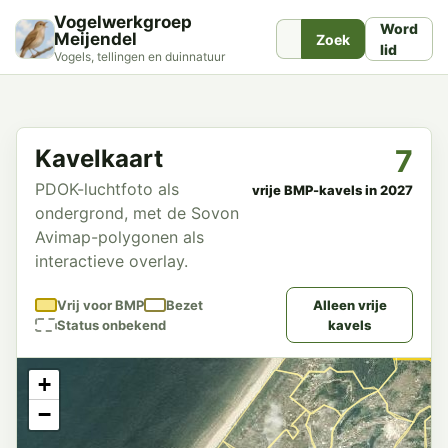
Vogelwerkgroep
Word
Meijendel
Zoek
lid
Vogels, tellingen en duinnatuur
7
Kavelkaart
PDOK-luchtfoto als
vrije BMP-kavels in 2027
ondergrond, met de Sovon
Avimap-polygonen als
interactieve overlay.
Vrij voor BMP
Bezet
Alleen vrije
Status onbekend
kavels
+
−