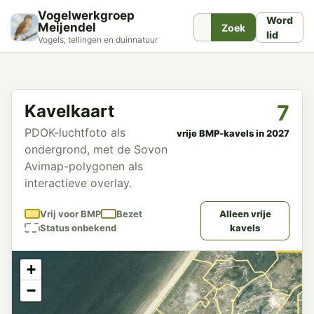
Vogelwerkgroep
Word
Meijendel
Zoek
lid
Vogels, tellingen en duinnatuur
7
Kavelkaart
PDOK-luchtfoto als
vrije BMP-kavels in 2027
ondergrond, met de Sovon
Avimap-polygonen als
interactieve overlay.
Vrij voor BMP
Bezet
Alleen vrije
Status onbekend
kavels
+
−