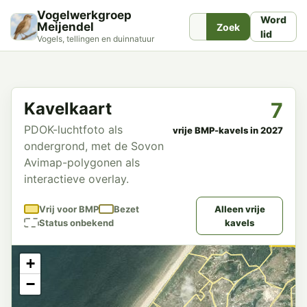
Vogelwerkgroep
Word
Meijendel
Zoek
lid
Vogels, tellingen en duinnatuur
7
Kavelkaart
PDOK-luchtfoto als
vrije BMP-kavels in 2027
ondergrond, met de Sovon
Avimap-polygonen als
interactieve overlay.
Vrij voor BMP
Bezet
Alleen vrije
Status onbekend
kavels
+
−