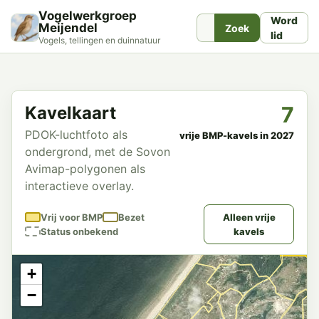
Vogelwerkgroep
Word
Meijendel
Zoek
lid
Vogels, tellingen en duinnatuur
7
Kavelkaart
PDOK-luchtfoto als
vrije BMP-kavels in 2027
ondergrond, met de Sovon
Avimap-polygonen als
interactieve overlay.
Vrij voor BMP
Bezet
Alleen vrije
Status onbekend
kavels
+
−