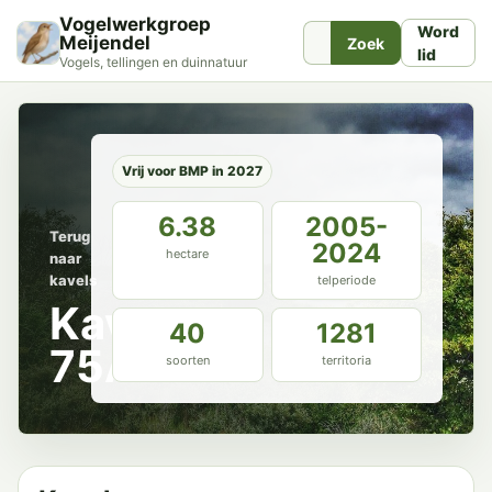
Vogelwerkgroep
Word
Meijendel
Zoek
lid
Vogels, tellingen en duinnatuur
Vrij voor BMP in 2027
6.38
2005-
Terug
2024
hectare
naar
kavels
telperiode
Kavel
40
1281
75A
soorten
territoria