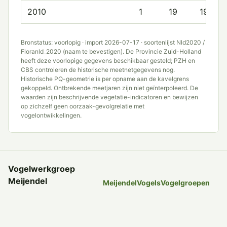
2010
1
19
19.0
Bronstatus: voorlopig · import 2026-07-17 · soortenlijst Nld2020 /
Floranld_2020 (naam te bevestigen). De Provincie Zuid-Holland
heeft deze voorlopige gegevens beschikbaar gesteld; PZH en
CBS controleren de historische meetnetgegevens nog.
Historische PQ-geometrie is per opname aan de kavelgrens
gekoppeld. Ontbrekende meetjaren zijn niet geïnterpoleerd. De
waarden zijn beschrijvende vegetatie-indicatoren en bewijzen
op zichzelf geen oorzaak-gevolgrelatie met
vogelontwikkelingen.
Vogelwerkgroep
Meijendel
Meijendel
Vogels
Vogelgroepen
Onderzoek, tellingen en
Tellingen
Nieuws
Werkgroep
Leden
Sitemap
Privacy en cookies
kennis over vogels in
Meijendel sinds 1958.