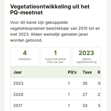
Vegetatieontwikkeling uit het
PQ-meetnet
Voor dit kavel zijn gekoppelde
vegetatieopnamen beschikbaar van 2010 tot en
met 2023. Alleen werkelijk gemeten jaren
worden getoond.
4
1
2023
meetjaren
maximaal aantal
laatste
PQ's per jaar
vegetatiemeting
Jaar
PQ's
Taxa
Rijkd
2023
1
30
30.0
2020
1
27
27.0
2017
1
33
33.0