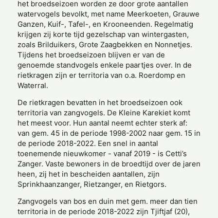
het broedseizoen worden ze door grote aantallen
watervogels bevolkt, met name Meerkoeten, Grauwe
Ganzen, Kuif-, Tafel-, en Krooneenden. Regelmatig
krijgen zij korte tijd gezelschap van wintergasten,
zoals Brilduikers, Grote Zaagbekken en Nonnetjes.
Tijdens het broedseizoen blijven er van de
genoemde standvogels enkele paartjes over. In de
rietkragen zijn er territoria van o.a. Roerdomp en
Waterral.
De rietkragen bevatten in het broedseizoen ook
territoria van zangvogels. De Kleine Karekiet komt
het meest voor. Hun aantal neemt echter sterk af:
van gem. 45 in de periode 1998-2002 naar gem. 15 in
de periode 2018-2022. Een snel in aantal
toenemende nieuwkomer - vanaf 2019 - is Cetti’s
Zanger. Vaste bewoners in de broedtijd over de jaren
heen, zij het in bescheiden aantallen, zijn
Sprinkhaanzanger, Rietzanger, en Rietgors.
Zangvogels van bos en duin met gem. meer dan tien
territoria in de periode 2018-2022 zijn Tjiftjaf (20),