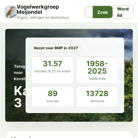
Vogelwerkgroep
Word
Meijendel
Zoek
lid
Vogels, tellingen en duinnatuur
Bezet voor BMP in 2027
31.57
1958-
Terug
2025
hectare, 8.20 ha water
naar
kavels
telperiode
Kavel
89
13728
3
soorten
territoria