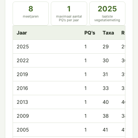
8
1
2025
meetjaren
maximaal aantal
laatste
PQ's per jaar
vegetatiemeting
Jaar
PQ's
Taxa
Rijkd
2025
1
29
29.0
2022
1
30
30.0
2019
1
31
31.0
2016
1
33
33.0
2013
1
40
40.0
2009
1
38
38.0
2005
1
41
41.0