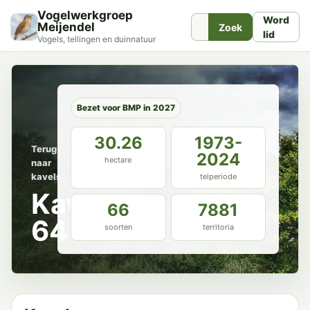
Vogelwerkgroep
Word
Meijendel
Zoek
lid
Vogels, tellingen en duinnatuur
Bezet voor BMP in 2027
30.26
1973-
Terug
2024
hectare
naar
kavels
telperiode
Kavel
66
7881
64
soorten
territoria