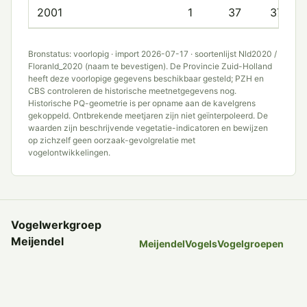
2001
1
37
37.0
Bronstatus: voorlopig · import 2026-07-17 · soortenlijst Nld2020 /
Floranld_2020 (naam te bevestigen). De Provincie Zuid-Holland
heeft deze voorlopige gegevens beschikbaar gesteld; PZH en
CBS controleren de historische meetnetgegevens nog.
Historische PQ-geometrie is per opname aan de kavelgrens
gekoppeld. Ontbrekende meetjaren zijn niet geïnterpoleerd. De
waarden zijn beschrijvende vegetatie-indicatoren en bewijzen
op zichzelf geen oorzaak-gevolgrelatie met
vogelontwikkelingen.
Vogelwerkgroep
Meijendel
Meijendel
Vogels
Vogelgroepen
Onderzoek, tellingen en
Tellingen
Nieuws
Werkgroep
Leden
Sitemap
Privacy en cookies
kennis over vogels in
Meijendel sinds 1958.