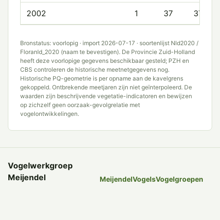
2002
1
37
37.0
Bronstatus: voorlopig · import 2026-07-17 · soortenlijst Nld2020 /
Floranld_2020 (naam te bevestigen). De Provincie Zuid-Holland
heeft deze voorlopige gegevens beschikbaar gesteld; PZH en
CBS controleren de historische meetnetgegevens nog.
Historische PQ-geometrie is per opname aan de kavelgrens
gekoppeld. Ontbrekende meetjaren zijn niet geïnterpoleerd. De
waarden zijn beschrijvende vegetatie-indicatoren en bewijzen
op zichzelf geen oorzaak-gevolgrelatie met
vogelontwikkelingen.
Vogelwerkgroep
Meijendel
Meijendel
Vogels
Vogelgroepen
Onderzoek, tellingen en
Tellingen
Nieuws
Werkgroep
Leden
Sitemap
Privacy en cookies
kennis over vogels in
Meijendel sinds 1958.