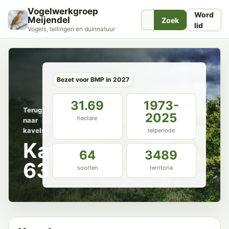
Vogelwerkgroep
Word
Meijendel
Zoek
lid
Vogels, tellingen en duinnatuur
Bezet voor BMP in 2027
31.69
1973-
Terug
2025
hectare
naar
kavels
telperiode
Kavel
64
3489
63
soorten
territoria