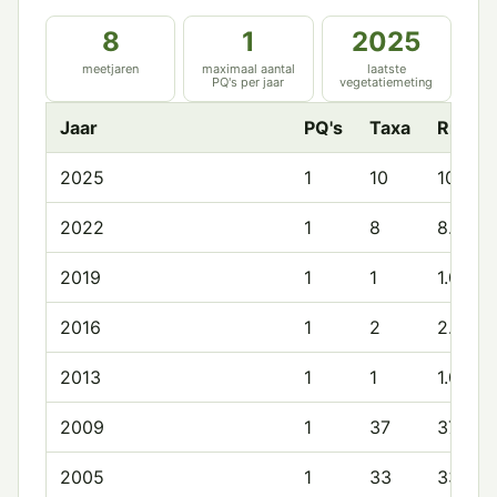
8
1
2025
meetjaren
maximaal aantal
laatste
PQ's per jaar
vegetatiemeting
Jaar
PQ's
Taxa
Rijkd
2025
1
10
10.0
2022
1
8
8.0
2019
1
1
1.0
2016
1
2
2.0
2013
1
1
1.0
2009
1
37
37.0
2005
1
33
33.0