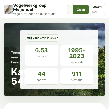
Vogelwerkgroep
Word
Meijendel
Zoek
lid
Vogels, tellingen en duinnatuur
Vrij voor BMP in 2027
6.53
1995-
Terug
2023
hectare
naar
kavels
telperiode
Kavel
44
911
54B
soorten
territoria