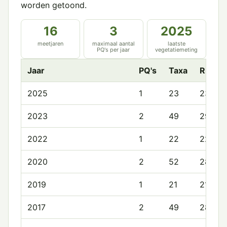
worden getoond.
16
3
2025
meetjaren
maximaal aantal
laatste
PQ's per jaar
vegetatiemeting
Jaar
PQ's
Taxa
Rijkd
2025
1
23
23.0
2023
2
49
29.0
2022
1
22
22.0
2020
2
52
28.5
2019
1
21
21.0
2017
2
49
28.5