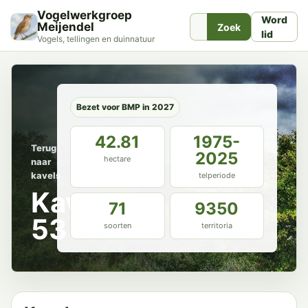
Vogelwerkgroep
Word
Meijendel
Zoek
lid
Vogels, tellingen en duinnatuur
Bezet voor BMP in 2027
42.81
1975-
Terug
2025
hectare
naar
kavels
telperiode
Kavel
71
9350
53
soorten
territoria